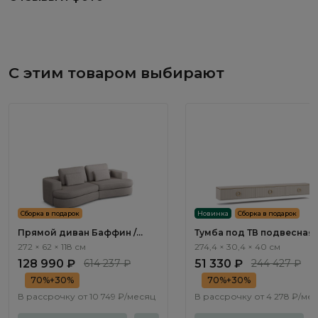
С этим товаром выбирают
Сборка в подарок
Новинка
Сборка в подарок
Прямой диван Баффин /
Тумба под ТВ подвесная
Baffin ММ113.65 с механизмом
Тиара / Tiara RT413.3
272 × 62 × 118 см
274,4 × 30,4 × 40 см
Еврокнижка
128 990 ₽
614 237 ₽
51 330 ₽
244 427 ₽
70%+30%
70%+30%
В рассрочку от
10 749 ₽/месяц
В рассрочку от
4 278 ₽/ме