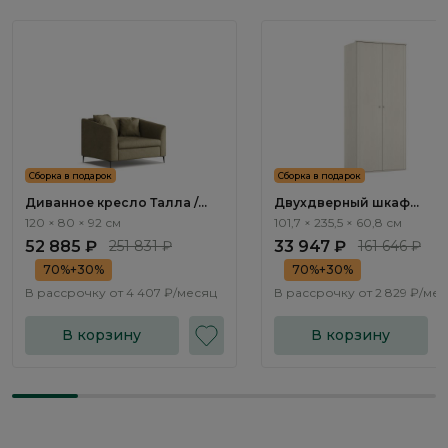
Сборка в подарок
Сборка в подарок
Диванное кресло Талла /
Двухдверный шкаф
Talla ММ100.12
Элеганте / Elegante LE5456
120 × 80 × 92 см
101,7 × 235,5 × 60,8 см
52 885 ₽
251 831 ₽
33 947 ₽
161 646 ₽
70%+30%
70%+30%
В рассрочку от
4 407 ₽/месяц
В рассрочку от
2 829 ₽/ме
В корзину
В корзину