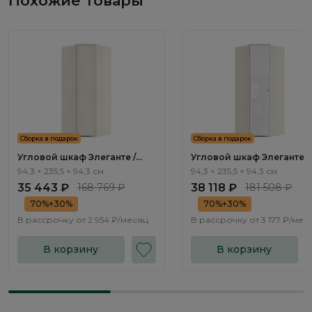
Похожие товары
Сборка в подарок
Сборка в подарок
Угловой шкаф Элеганте /
Угловой шкаф Элеганте /
Elegante LE5482.1
Elegante LE5482.2
94,3 × 235,5 × 94,3 см
94,3 × 235,5 × 94,3 см
35 443 ₽
168 769 ₽
38 118 ₽
181 508 ₽
70%+30%
70%+30%
В рассрочку от
2 954 ₽/месяц
В рассрочку от
3 177 ₽/мес
В корзину
В корзину