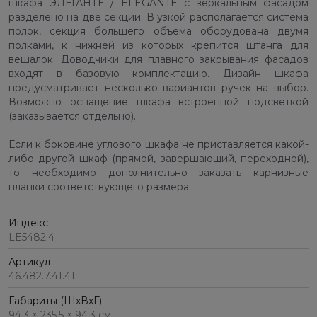
шкафа ЭЛЕГАНТЕ / ELEGANTE с зеркальным фасадом
разделено на две секции. В узкой располагается система
полок, секция большего объема оборудована двумя
полками, к нижней из которых крепится штанга для
вешалок. Доводчики для плавного закрывания фасадов
входят в базовую комплектацию. Дизайн шкафа
предусматривает несколько вариантов ручек на выбор.
Возможно оснащение шкафа встроенной подсветкой
(заказывается отдельно).
Если к боковине углового шкафа не приставляется какой-
либо другой шкаф (прямой, завершающий, переходной),
то необходимо дополнительно заказать карнизные
планки соответствующего размера.
Индекс
LE5482.4
Артикул
46.482.7.41.41
Габариты (ШхВхГ)
94,3 × 235,5 × 94,3 см