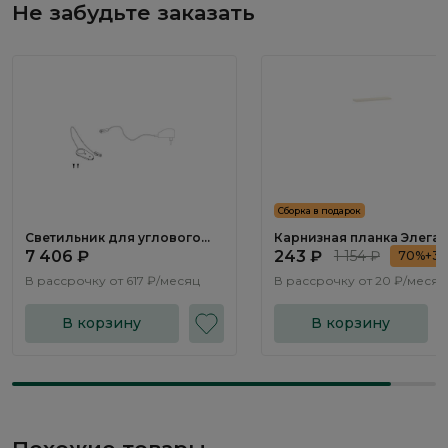
Не забудьте заказать
Сборка в подарок
Светильник для углового
Карнизная планка Элегант
шкафа SV006
Elegante LE4196.1
7 406 ₽
243 ₽
1 154 ₽
70%+3
В рассрочку от
617 ₽/месяц
В рассрочку от
20 ₽/месяц
В корзину
В корзину