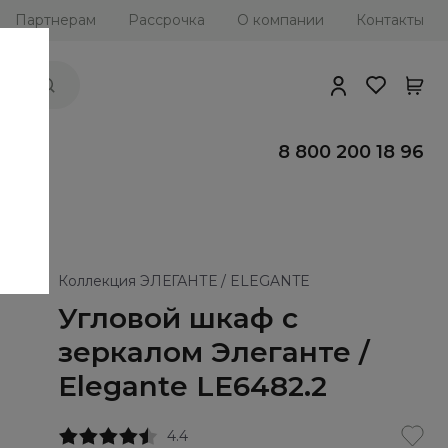
Партнерам
Рассрочка
О компании
Контакты
ии
8 800 200 18 96
Коллекция ЭЛЕГАНТЕ / ELEGANTE
Угловой шкаф с
зеркалом Элеганте /
Elegante LE6482.2
4.4