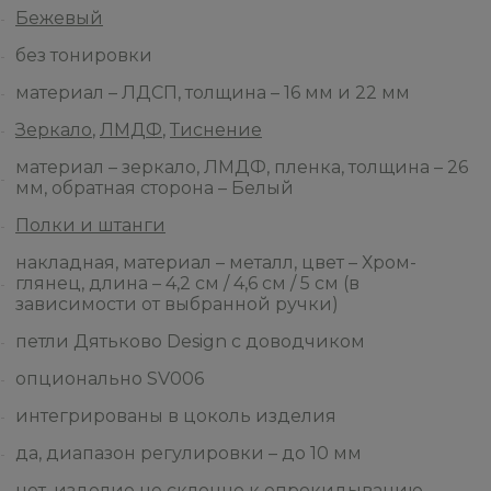
Бежевый
без тонировки
материал – ЛДСП, толщина – 16 мм и 22 мм
Зеркало
,
ЛМДФ
,
Тиснение
материал – зеркало, ЛМДФ, пленка, толщина – 26
мм, обратная сторона – Белый
Полки и штанги
накладная, материал – металл, цвет – Хром-
глянец, длина – 4,2 см / 4,6 см / 5 см (в
зависимости от выбранной ручки)
петли Дятьково Design с доводчиком
опционально SV006
интегрированы в цоколь изделия
да, диапазон регулировки – до 10 мм
нет, изделие не склонно к опрокидыванию,