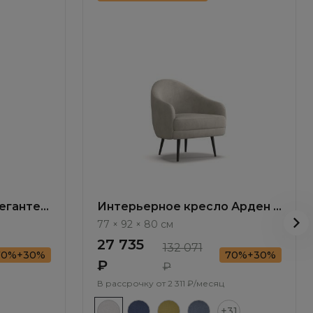
ганте /
Интерьерное кресло Арден /
Arden ММ106.5
77 × 92 × 80 см
27 735
132 071
70%+30%
70%+30%
₽
₽
В рассрочку от
2 311 ₽/месяц
+31