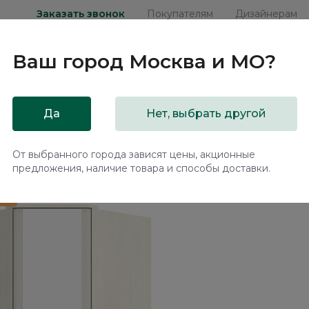
Заказать звонок
Покупателям
Дизайнерам
Ваш город
Москва и МО
?
ни
Мебель на заказ
Распродажа
Акц
Да
Нет, выбрать другой
 Элеганте / Elegante LE6482.2
От выбранного города зависят цены, акционные
предложения, наличие товара и способы доставки.