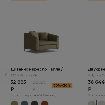
Диванное кресло Талла /
Двухдве
Talla ММ100.12
/ Elegan
120 × 80 × 92 см
101,7 × 235
52 885
36 644
251 831
70%+30%
₽
₽
₽
В рассрочку от
4 407 ₽/месяц
В рассрочк