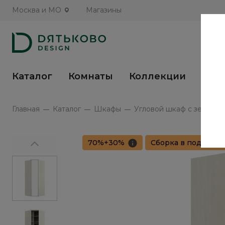
Москва и МО
Магазины
Каталог
Комнаты
Коллекции
Кух
Главная
Каталог
Шкафы
Угловой шкаф с зеркалом
70%+30%
Сборка в подарок