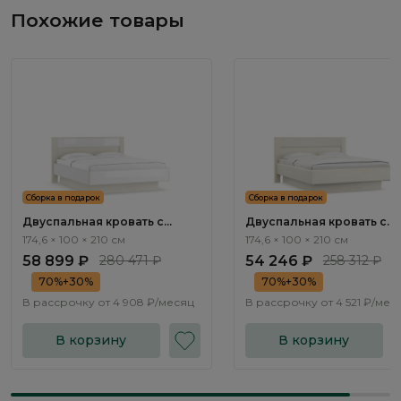
Похожие товары
Сборка в подарок
Сборка в подарок
Двуспальная кровать с
Двуспальная кровать с
подъемным механизмом
подъемным механизмом
174,6 × 100 × 210 см
174,6 × 100 × 210 см
Элеганте / Elegante LE5772.2
Элеганте / Elegante LE6772
58 899 ₽
280 471 ₽
54 246 ₽
258 312 ₽
70%+30%
70%+30%
В рассрочку от
4 908 ₽/месяц
В рассрочку от
4 521 ₽/мес
В корзину
В корзину