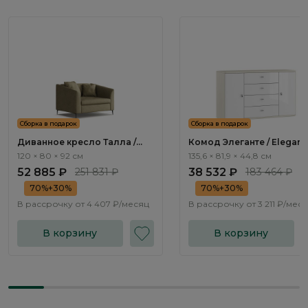
Сборка в подарок
Сборка в подарок
Диванное кресло Талла /
Комод Элеганте / Elegant
Talla ММ100.12
LE5511.2
120 × 80 × 92 см
135,6 × 81,9 × 44,8 см
52 885 ₽
251 831 ₽
38 532 ₽
183 464 ₽
70%+30%
70%+30%
В рассрочку от
4 407 ₽/месяц
В рассрочку от
3 211 ₽/мес
В корзину
В корзину