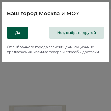
Магазины
Москва и МО
8 800 200 18 96
Ваш город
Москва и МО
?
Главная
Да
Каталог
Кровати
Нет, выбрать другой
Двуспальная кровать с подъемным механизмом Элеганте /
Elegante LE5772.1
От выбранного города зависят цены, акционные
предложения, наличие товара и способы доставки.
70%+30%
Сборка в подарок