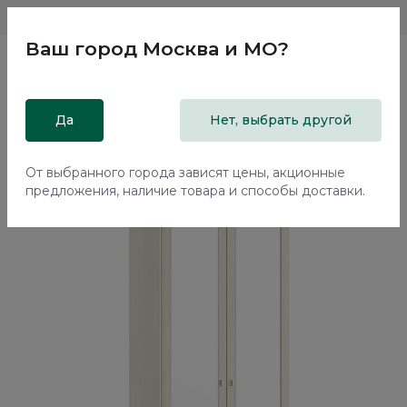
Магазины
Москва и МО
8 800 200 18 96
Ваш город
Москва и МО
?
Главная
Да
Каталог
Шкафы
Нет, выбрать другой
Двухдверный шкаф с зеркалом Элеганте / Elegante
LE5461.4
От выбранного города зависят цены, акционные
предложения, наличие товара и способы доставки.
70%+30%
Сборка в подарок