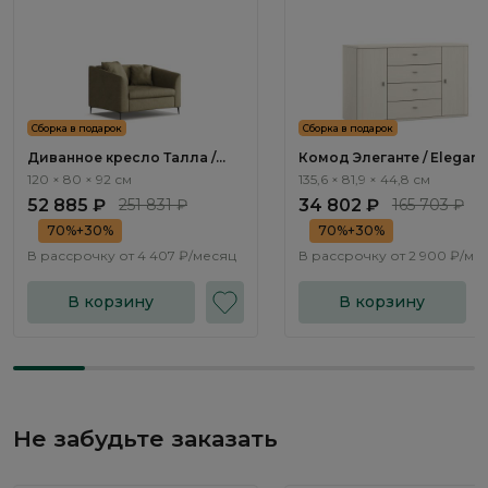
Сборка в подарок
Сборка в подарок
Диванное кресло Талла /
Комод Элеганте / Elegant
Talla ММ100.12
LE5511.1
120 × 80 × 92 см
135,6 × 81,9 × 44,8 см
52 885 ₽
251 831 ₽
34 802 ₽
165 703 ₽
70%+30%
70%+30%
В рассрочку от
4 407 ₽/месяц
В рассрочку от
2 900 ₽/ме
В корзину
В корзину
Не забудьте заказать