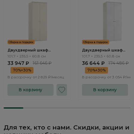
Сборка в подарок
Сборка в подарок
Двухдверный шкаф
Двухдверный шкаф
Элеганте / Elegante LE5456.1
Элеганте / Elegante LE545
101,7 × 235,5 × 60,8 см
101,7 × 235,5 × 60,8 см
33 947 ₽
161 646 ₽
36 644 ₽
174 486 ₽
70%+30%
70%+30%
В рассрочку от
2 829 ₽/месяц
В рассрочку от
3 054 ₽/ме
В корзину
В корзину
Для тех, кто с нами. Скидки, акции и