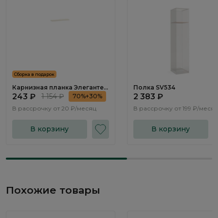
Сборка в подарок
Карнизная планка Элеганте /
Полка SV534
Elegante LE4196.1
243 ₽
1 154 ₽
2 383 ₽
70%+30%
В рассрочку от
20 ₽/месяц
В рассрочку от
199 ₽/меся
В корзину
В корзину
Похожие товары