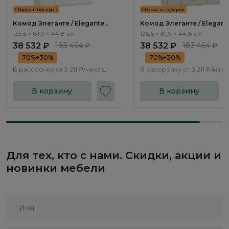
Сборка в подарок
Сборка в подарок
Комод Элеганте / Elegante
Комод Элеганте / Elegant
LE5511.2
LE6511.1
135,6 × 81,9 × 44,8 см
135,6 × 81,9 × 44,8 см
38 532 ₽
183 464 ₽
38 532 ₽
183 464 ₽
70%+30%
70%+30%
В рассрочку от
3 211 ₽/месяц
В рассрочку от
3 211 ₽/мес
В корзину
В корзину
Для тех, кто с нами. Скидки, акции и
новинки мебели