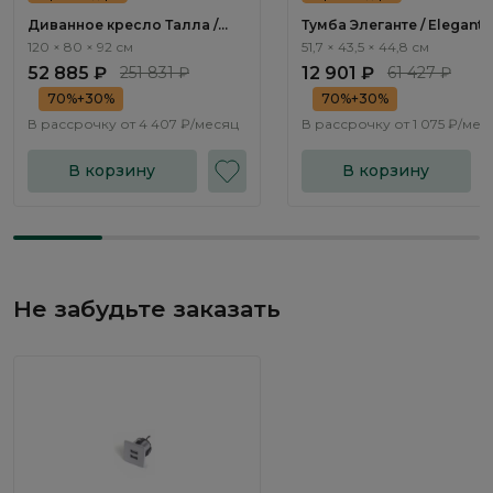
Диванное кресло Талла /
Тумба Элеганте / Elegante
Talla ММ100.12
LE5501.1
120 × 80 × 92 см
51,7 × 43,5 × 44,8 см
52 885 ₽
251 831 ₽
12 901 ₽
61 427 ₽
70%+30%
70%+30%
В рассрочку от
4 407 ₽/месяц
В рассрочку от
1 075 ₽/мес
В корзину
В корзину
Не забудьте заказать