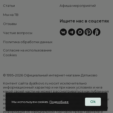
Статьи
Афиша мероприятий
Мы на ТВ
Ищите нас в соцсетях
Отзывы
Частые вопросы
Политика обработки данных
Согласие на использование
Cookies
© 1995–2026 Официальный интернет-магазин Дятьково
Контент сайта dyatkovo.ru носит исключительно
информационный характер и ни при каких условиях и ни в
какой своей части не может рассматриваться как публичная
оферта. Внешний вид, комплектация и стоимость
поставляемой продукции, а также перечень сервисных услуг
Ok
Мы используем cookies.
Подробнее
могут отличаться от представленных на сайте. Цены на
изделия варьируются в зависимости от региона. Подробная
информация об официальном торговом представителе и