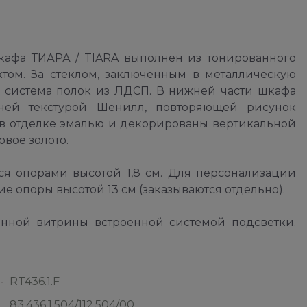
афа ТИАРА / TIARA выполнен из тонированного
ктом. За стеклом, заключенным в металлическую
а система полок из ЛДСП. В нижней части шкафа
ней текстурой Шенилл, повторяющей рисунок
в отделке эмалью и декорированы вертикальной
вое золото.
я опорами высотой 1,8 см. Для персонализации
е опоры высотой 13 см (заказываются отдельно).
нной витрины встроенной системой подсветки.
RT436.1.F
83.436.1.504/112.504/00