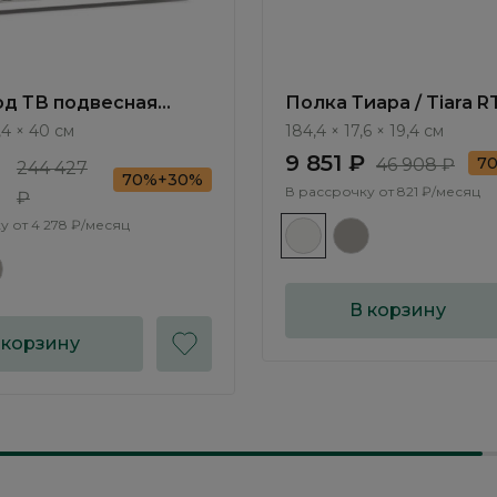
од ТВ подвесная
Полка Тиара / Tiara R
Tiara RT413.1
,4 × 40 см
184,4 × 17,6 × 19,4 см
9 851 ₽
7
46 908 ₽
244 427
70%+30%
В рассрочку от
821 ₽/месяц
₽
у от
4 278 ₽/месяц
В корзину
 корзину