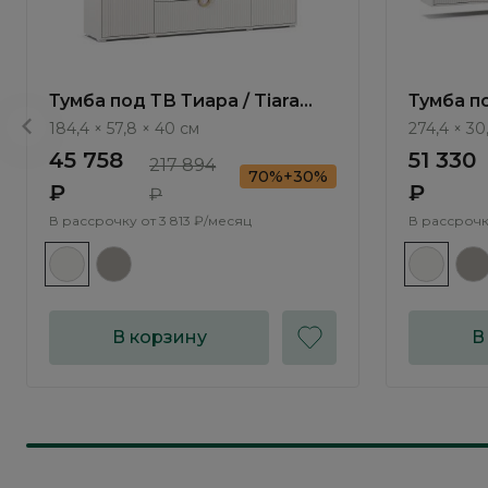
Тумба под ТВ Тиара / Tiara
Тумба п
RT401.1
Тиара / 
184,4 × 57,8 × 40 см
274,4 × 30
45 758
51 330
217 894
70%+30%
₽
₽
₽
В рассрочку от
3 813 ₽/месяц
В рассрочк
В корзину
В