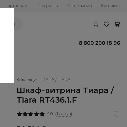
Партнерам
Рассрочка
О компании
Контакты
ии
8 800 200 18 96
Коллекция ТИАРА / TIARA
Шкаф-витрина Тиара /
Tiara RT436.1.F
5.0
(
1 отзыв
)