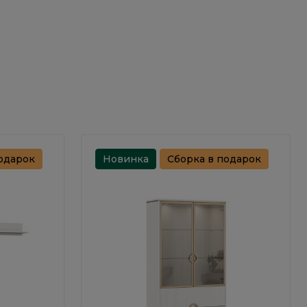
одарок
Новинка
Сборка в подарок