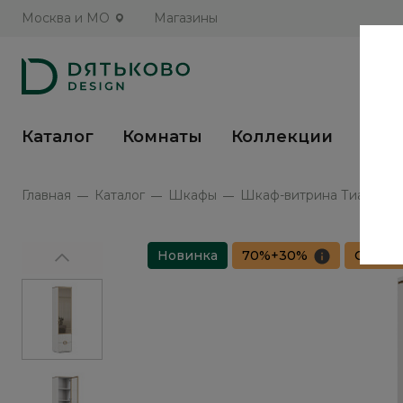
Москва и МО
Магазины
Каталог
Комнаты
Коллекции
Кух
Главная
Каталог
Шкафы
Шкаф-витрина Тиара / Tia
Новинка
70%+30%
Сборка