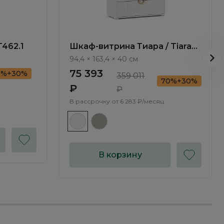
T462.1
Шкаф-витрина Тиара / Tiara
RT422.1
94,4 × 163,4 × 40 см
75 393
0%+30%
359 011
70%+30%
₽
₽
В рассрочку от
6 283 ₽/месяц
В корзину