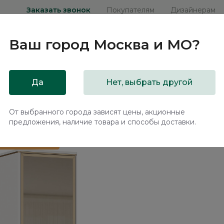
Заказать звонок
Покупателям
Дизайнерам
Ваш город
Москва и МО
?
ни
Мебель на заказ
Распродажа
Акц
Да
Нет, выбрать другой
ra RT436.1.F
От выбранного города зависят цены, акционные
предложения, наличие товара и способы доставки.
 в подарок