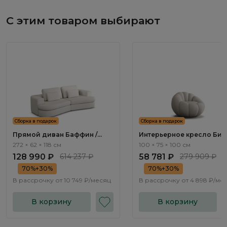
С этим товаром выбирают
Сборка в подарок
Сборка в подарок
Прямой диван Баффин /
Интерьерное кресло Биок
Baffin ММ113.64 с
Bioko ММ108.1
272 × 62 × 118 см
100 × 75 × 100 см
механизмом Еврокнижка
128 990 ₽
614 237 ₽
58 781 ₽
279 909 ₽
70%+30%
70%+30%
В рассрочку от
10 749 ₽/месяц
В рассрочку от
4 898 ₽/ме
В корзину
В корзину