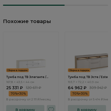
Похожие товары
Сборка в подарок
Сборка в подарок
Тумба под ТВ Элеганте /
Тумба под ТВ Эсте / Este
Elegante LE5604.2
ST503.0
167,8 × 43,5 × 44 см
193,7 × 72,2 × 40,9 см
25 331 ₽
120 611 ₽
64 962 ₽
309 342 ₽
70%+30%
70%+30%
В рассрочку от
2 111 ₽/месяц
В рассрочку от
5 414 ₽/мес
В корзину
В корзину