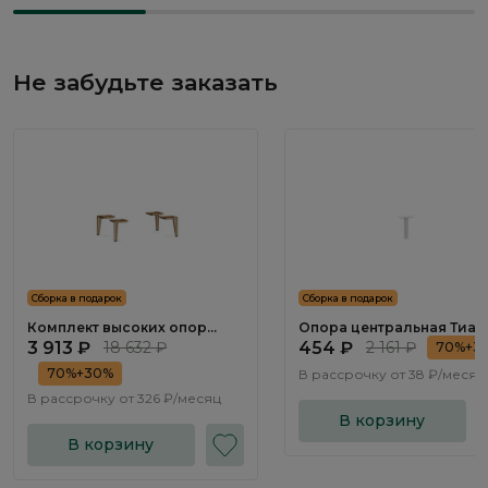
Не забудьте заказать
Сборка в подарок
Сборка в подарок
Комплект высоких опор
Опора центральная Тиара
Тиара / Tiara RT091.0
Tiara RT092.0
3 913 ₽
18 632 ₽
454 ₽
2 161 ₽
70%+3
70%+30%
В рассрочку от
38 ₽/месяц
В рассрочку от
326 ₽/месяц
В корзину
В корзину