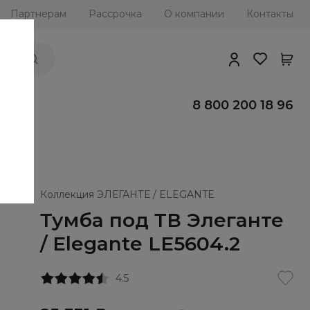
Партнерам
Рассрочка
О компании
Контакты
ии
8 800 200 18 96
Коллекция ЭЛЕГАНТЕ / ELEGANTE
Тумба под ТВ Элеганте
/ Elegante LE5604.2
4.5