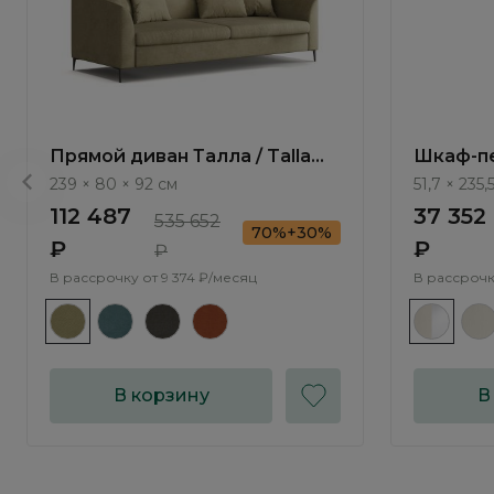
Прямой диван Талла / Talla
Шкаф-пе
ММ100.4 с механизмом Пума
Elegante
239 × 80 × 92 см
51,7 × 235,
112 487
37 352
535 652
70%+30%
₽
₽
₽
В рассрочку от
9 374 ₽/месяц
В рассрочк
В корзину
В