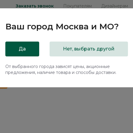
Заказать звонок
Покупателям
Дизайнерам
Ваш город
Москва и МО
?
ни
Мебель на заказ
Распродажа
Акц
Да
Нет, выбрать другой
Elegante LE5604.2
От выбранного города зависят цены, акционные
предложения, наличие товара и способы доставки.