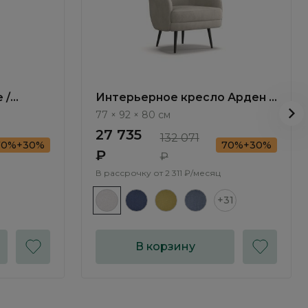
 /
Интерьерное кресло Арден /
Arden ММ106.5
77 × 92 × 80 см
27 735
132 071
70%+30%
70%+30%
₽
₽
В рассрочку от
2 311 ₽/месяц
+31
В корзину