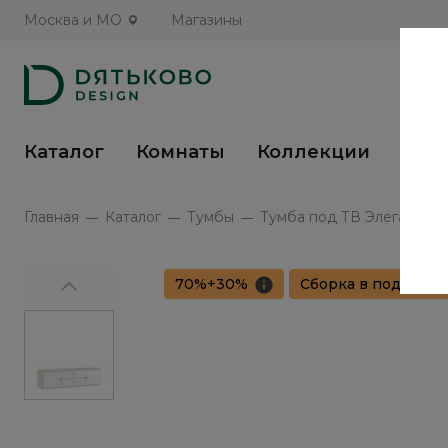
Москва и МО
Магазины
Каталог
Комнаты
Коллекции
Кух
Главная
Каталог
Тумбы
Тумба под ТВ Элеганте / 
70%+30%
Сборка в подарок