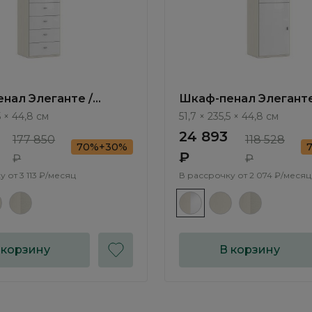
нал Элеганте /
Шкаф-пенал Элеганте
 LE5365.2
Elegante LE5368.2
5 × 44,8 см
51,7 × 235,5 × 44,8 см
24 893
177 850
118 528
70%+30%
₽
₽
₽
у от
3 113 ₽/месяц
В рассрочку от
2 074 ₽/месяц
 корзину
В корзину