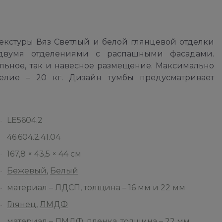
екстуры Вяз Светлый и белой глянцевой отделки
вумя отделениями с распашными фасадами.
льное, так и навесное размещение. Максимально
елие – 20 кг. Дизайн тумбы предусматривает
LE5604.2
46.604.2.41.04
167,8 × 43,5 × 44 см
Бежевый
,
Белый
материал – ЛДСП, толщина – 16 мм и 22 мм
Глянец
,
ЛМДФ
материал – ЛМДФ, пленка, толщина – 22 мм,