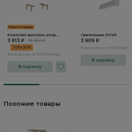
Сборка в подарок
Комплект высоких опор
Светильник SV149
Тиара / Tiara RT091.0
3 913 ₽
18 632 ₽
3 909 ₽
70%+30%
В рассрочку от
326 ₽/меся
В рассрочку от
326 ₽/месяц
В корзину
В корзину
Похожие товары