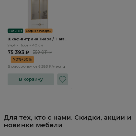
Новинка
Сборка в подарок
Шкаф-витрина Тиара / Tiara
RT422.1
94,4 × 163,4 × 40 см
75 393 ₽
359 011 ₽
70%+30%
В рассрочку от
6 283 ₽/месяц
В корзину
Для тех, кто с нами. Скидки, акции и
новинки мебели