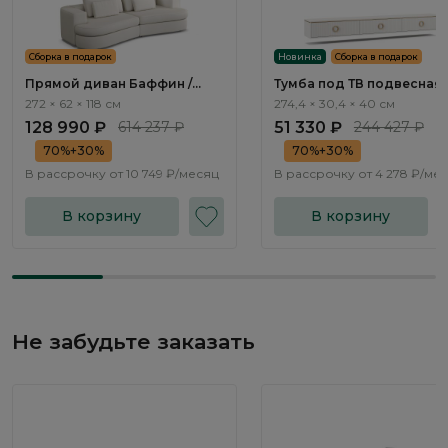
Сборка в подарок
Новинка
Сборка в подарок
Прямой диван Баффин /
Тумба под ТВ подвесная
Baffin ММ113.64 с
Тиара / Tiara RT413.1
272 × 62 × 118 см
274,4 × 30,4 × 40 см
механизмом Еврокнижка
128 990 ₽
614 237 ₽
51 330 ₽
244 427 ₽
70%+30%
70%+30%
В рассрочку от
10 749 ₽/месяц
В рассрочку от
4 278 ₽/ме
В корзину
В корзину
Не забудьте заказать