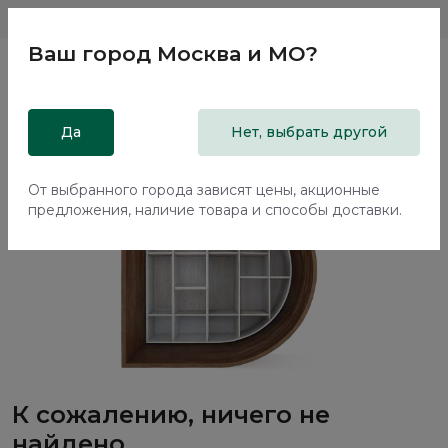
Магазины
Москва и МО
8 800 200 18 96
Ваш город
Москва и МО
?
Да
Нет, выбрать другой
От выбранного города зависят цены, акционные
предложения, наличие товара и способы доставки.
К сожалению, ничего не
найдено...