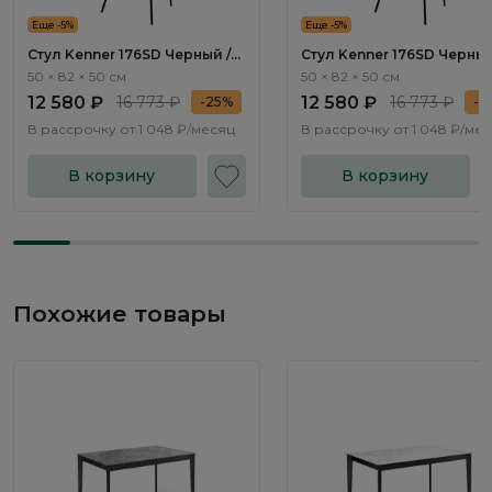
Еще -5%
Еще -5%
Стул Kenner 176SD Черный /
Стул Kenner 176SD Черный
Бежевый
Капучино
50 × 82 × 50 см
50 × 82 × 50 см
12 580 ₽
16 773 ₽
12 580 ₽
16 773 ₽
-25%
-2
В рассрочку от
1 048 ₽/месяц
В рассрочку от
1 048 ₽/ме
В корзину
В корзину
Похожие товары