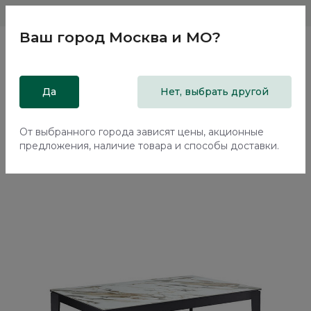
Магазины
Москва и МО
8 800 200 18 96
Ваш город
Москва и МО
?
Главная
Да
Каталог
Обеденные группы
Нет, выбрать другой
Стол обеденный Kenner KR1200 Черный / Мрамор
золотой глянец
От выбранного города зависят цены, акционные
предложения, наличие товара и способы доставки.
-25%
Еще -5%