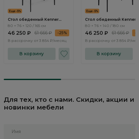
Еще -5%
Еще -5%
Стол обеденный Kenner
Стол обеденный Kenner
KR1200 Черный / Мрамор
KR1400 Черный / Мрамор
80 × 76 × 120 / 165 см
80 × 76 × 140 / 180 см
серый глянец
белый глянец
46 250 ₽
61 666 ₽
46 250 ₽
61 666 ₽
-25%
-
В рассрочку от
3 854 ₽/месяц
В рассрочку от
3 854 ₽/ме
В корзину
В корзину
Для тех, кто с нами. Скидки, акции и
новинки мебели