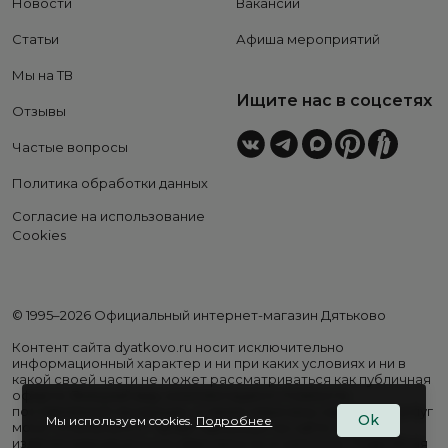
Новости
Вакансии
Статьи
Афиша мероприятий
Мы на ТВ
Ищите нас в соцсетях
Отзывы
Частые вопросы
Политика обработки данных
Согласие на использование
Cookies
© 1995–2026 Официальный интернет-магазин Дятьково
Контент сайта dyatkovo.ru носит исключительно
информационный характер и ни при каких условиях и ни в
какой своей части не может рассматриваться как публичная
оферта. Внешний вид, комплектация и стоимость
поставляемой продукции, а также перечень сервисных услуг
Ok
Мы используем cookies.
Подробнее
могут отличаться от представленных на сайте. Цены на
изделия варьируются в зависимости от региона. Подробная