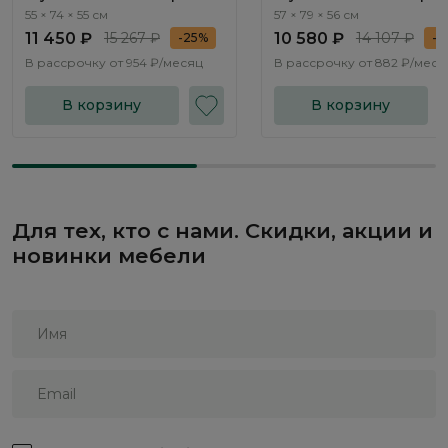
Серебристый
Серебристый
55 × 74 × 55 см
57 × 79 × 56 см
11 450 ₽
15 267 ₽
10 580 ₽
14 107 ₽
-25%
-2
В рассрочку от
954 ₽/месяц
В рассрочку от
882 ₽/меся
В корзину
В корзину
Для тех, кто с нами. Скидки, акции и
новинки мебели