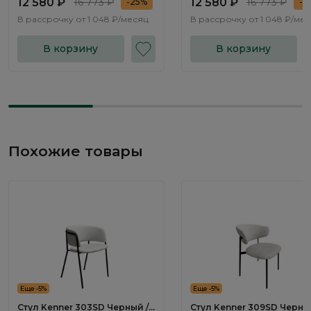
12 580 ₽
16 773 ₽
12 580 ₽
16 773 ₽
-25%
-2
В рассрочку от
1 048 ₽/месяц
В рассрочку от
1 048 ₽/ме
В корзину
В корзину
Похожие товары
Еще -5%
Еще -5%
Стул Kenner 303SD Черный /
Стул Kenner 309SD Черны