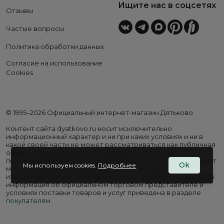
Ищите нас в соцсетях
Отзывы
Частые вопросы
Политика обработки данных
Согласие на использование
Cookies
© 1995–2026 Официальный интернет-магазин Дятьково
Контент сайта dyatkovo.ru носит исключительно
информационный характер и ни при каких условиях и ни в
какой своей части не может рассматриваться как публичная
оферта. Внешний вид, комплектация и стоимость
поставляемой продукции, а также перечень сервисных услуг
Ok
Мы используем cookies.
Подробнее
могут отличаться от представленных на сайте. Цены на
изделия варьируются в зависимости от региона. Подробная
информация об официальном торговом представителе и
условиях поставки товаров и услуг приведена в разделе
покупателям
.