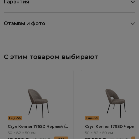
Гарантия
Отзывы и фото
С этим товаром выбирают
Еще -5%
Еще -5%
Стул Kenner 176SD Черный /
Стул Kenner 179SD Черный
Капучино
Капучино
50 × 82 × 50 см
50 × 82 × 50 см