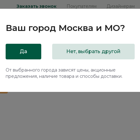
Заказать звонок
Покупателям
Дизайнерам
Ваш город
Москва и МО
?
ни
Мебель на заказ
Распродажа
Акц
Да
Нет, выбрать другой
подъемным механизмом Практик / Practic NK174.12
От выбранного города зависят цены, акционные
предложения, наличие товара и способы доставки.