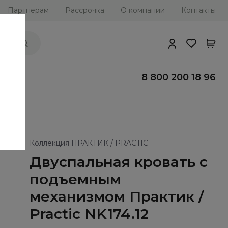
Партнерам
Рассрочка
О компании
Контакты
ии
8 800 200 18 96
Коллекция ПРАКТИК / PRACTIC
Двуспальная кровать с
подъемным
механизмом Практик /
Practic NK174.12