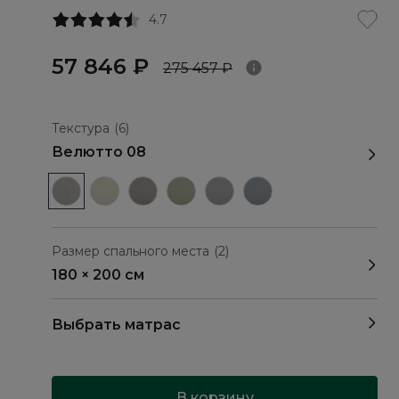
4.7
57 846 ₽
275 457 ₽
Текстура
(6)
Велютто 08
Размер спального места
(2)
180 × 200 см
Выбрать матрас
В корзину