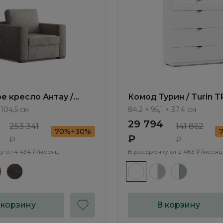
е кресло Антау /
Комод Турин / Turin T
111.11
 104,5 см
84,2 × 95,1 × 37,4 см
29 794
253 341
141 862
70%+30%
₽
₽
₽
у от
4 434 ₽/месяц
В рассрочку от
2 483 ₽/месяц
 корзину
В корзину