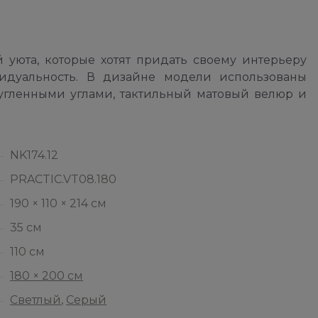
 уюта, которые хотят придать своему интерьеру
дуальность. В дизайне модели использованы
ругленными углами, тактильный матовый велюр и
NK174.12
PRACTIC.VT08.180
190 × 110 × 214 см
35 см
110 см
180 × 200 см
Светлый
,
Серый