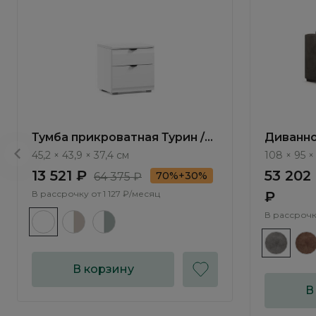
Тумба прикроватная Турин /
Диванно
Turin TR1620.2
Antau ММ
45,2 × 43,9 × 37,4 см
108 × 95 ×
13 521 ₽
53 202
70%+30%
64 375 ₽
В рассрочку от
1 127 ₽/месяц
₽
В рассрочк
В корзину
В