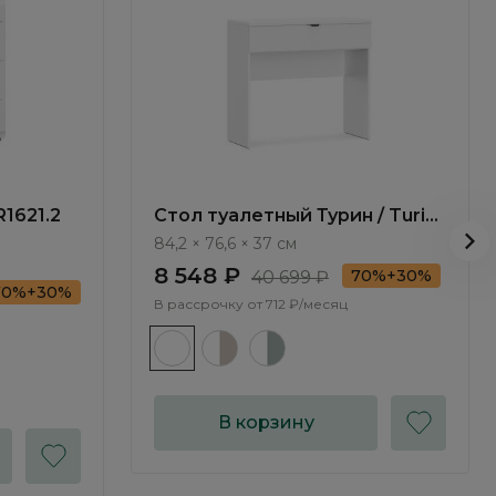
R1621.2
Стол туалетный Турин / Turin
TR1702.2
84,2 × 76,6 × 37 см
8 548 ₽
70%+30%
40 699 ₽
70%+30%
В рассрочку от
712 ₽/месяц
В корзину