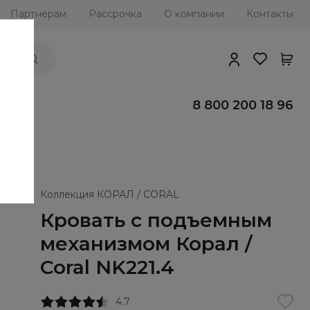
Партнерам
Рассрочка
О компании
Контакты
ии
8 800 200 18 96
Коллекция КОРАЛ / CORAL
Кровать с подъемным
механизмом Корал /
Coral NK221.4
4.7