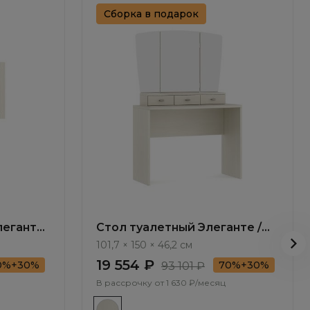
Сборка в подарок
леганте
Стол туалетный Элеганте /
Elegante LE5220.1
101,7 × 150 × 46,2 см
19 554 ₽
0%+30%
70%+30%
93 101 ₽
В рассрочку от
1 630 ₽/месяц