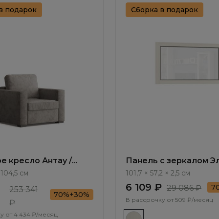
в подарок
Сборка в подарок
е кресло Антау /
Панель с зеркалом Э
111.11
/ Elegante LE4518.1
 104,5 см
101,7 × 57,2 × 2,5 см
6 109 ₽
7
29 086 ₽
253 341
70%+30%
В рассрочку от
509 ₽/месяц
₽
у от
4 434 ₽/месяц