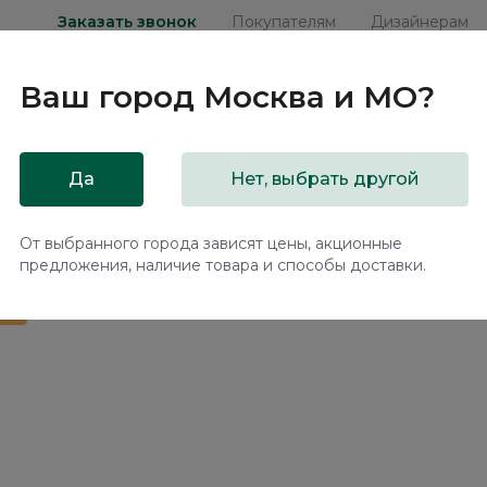
Заказать звонок
Покупателям
Дизайнерам
Ваш город
Москва и МО
?
ни
Мебель на заказ
Распродажа
Акц
Да
Нет, выбрать другой
ханизмом Корал / Coral NK221.4
От выбранного города зависят цены, акционные
предложения, наличие товара и способы доставки.