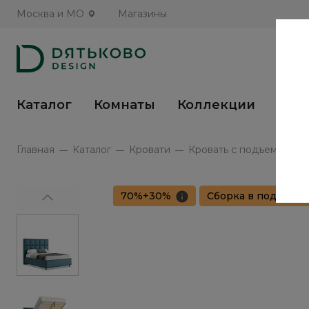
Москва и МО
Магазины
Каталог
Комнаты
Коллекции
Кух
Главная
Каталог
Кровати
Кровать с подъемным ме
70%+30%
Сборка в подарок