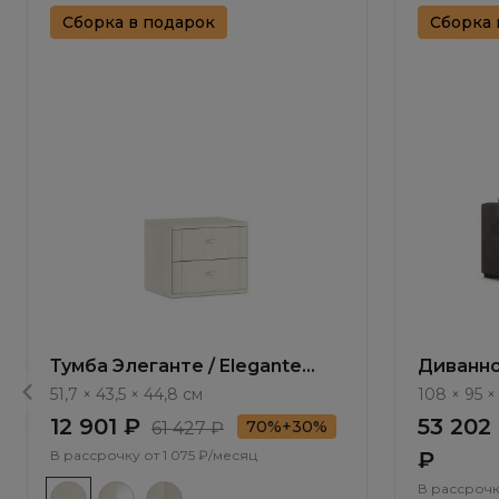
Сборка в подарок
Сборка 
Тумба Элеганте / Elegante
Диванно
LE5501.1
Antau ММ
51,7 × 43,5 × 44,8 см
108 × 95 ×
12 901 ₽
53 202
70%+30%
61 427 ₽
В рассрочку от
1 075 ₽/месяц
₽
В рассрочк