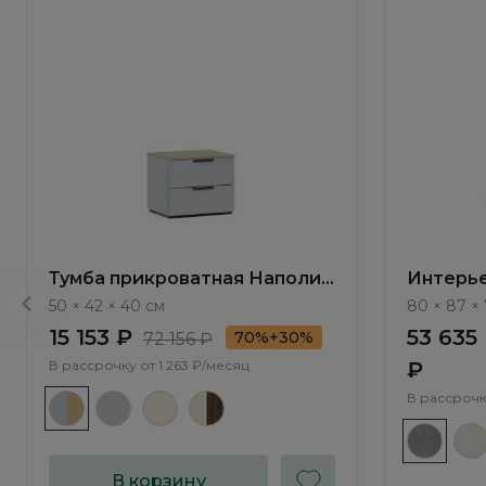
Тумба прикроватная Наполи /
Интерье
Napoli NP001.2
Bengal 
50 × 42 × 40 см
80 × 87 × 
15 153 ₽
53 635
70%+30%
72 156 ₽
В рассрочку от
1 263 ₽/месяц
₽
В рассрочк
В корзину