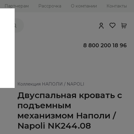
Партнерам
Рассрочка
О компании
Контакты
ии
8 800 200 18 96
Коллекция НАПОЛИ / NAPOLI
Двуспальная кровать с
подъемным
механизмом Наполи /
Napoli NK244.08