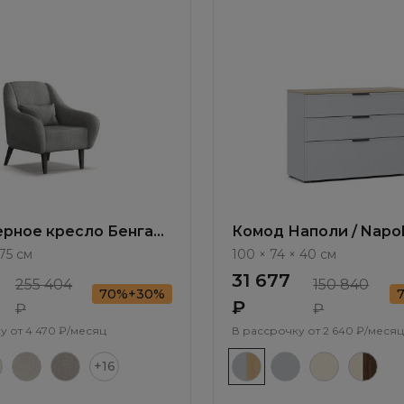
рное кресло Бенгал /
Комод Наполи / Napol
ММ114.17
NP007.2
75 см
100 × 74 × 40 см
31 677
255 404
150 840
70%+30%
₽
₽
₽
у от
4 470 ₽/месяц
В рассрочку от
2 640 ₽/месяц
+16