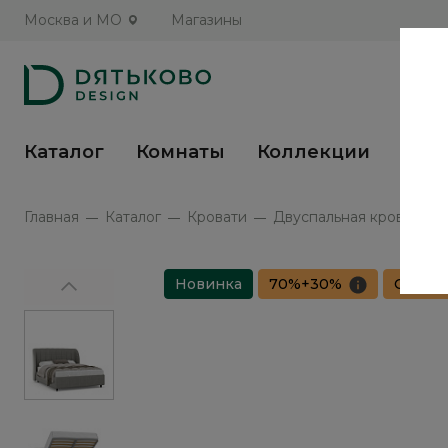
Москва и МО
Магазины
Каталог
Комнаты
Коллекции
Кух
Главная
Каталог
Кровати
Двуспальная кровать с
Новинка
70%+30%
Сборка