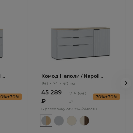
i
Комод Наполи / Napoli
NP010.2
150 × 74 × 40 см
45 289
215 660
70%+30%
70%+30%
₽
₽
В рассрочку от
3 774 ₽/месяц