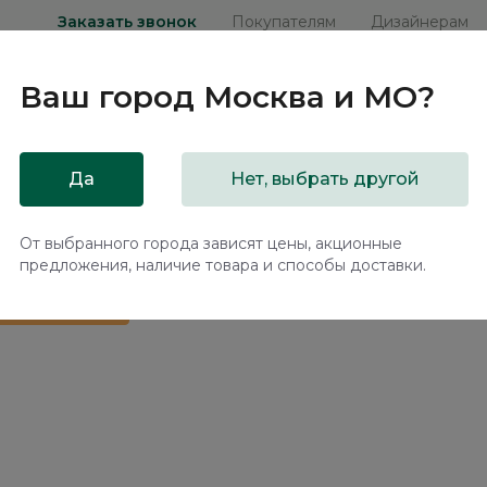
Заказать звонок
Покупателям
Дизайнерам
Ваш город
Москва и МО
?
ни
Мебель на заказ
Распродажа
Акц
Да
Нет, выбрать другой
 подъемным механизмом Наполи / Napoli NK244.08
От выбранного города зависят цены, акционные
предложения, наличие товара и способы доставки.
 в подарок