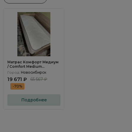
Матрас Комфорт Медиум
/ Comfort Medium
90х200см
Город:
Новосибирск
19 671 ₽
65 567 ₽
-70%
Подробнее