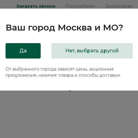
Заказать звонок
Покупателям
Дизайнерам
Ваш город
Москва и МО
?
ни
Мебель на заказ
Распродажа
Акц
Да
Нет, выбрать другой
ы Дятьково в России
Магазины Дятьково в Белгороде
От выбранного города зависят цены, акционные
предложения, наличие товара и способы доставки.
о в Белгороде