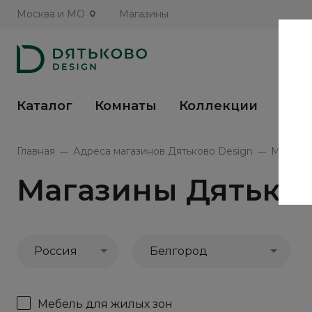
Москва и МО
Магазины
Каталог
Комнаты
Коллекции
Кух
Главная
Адреса магазинов Дятьково Design
Магазин
Магазины Дятьков
Россия
Белгород
Мебель для жилых зон