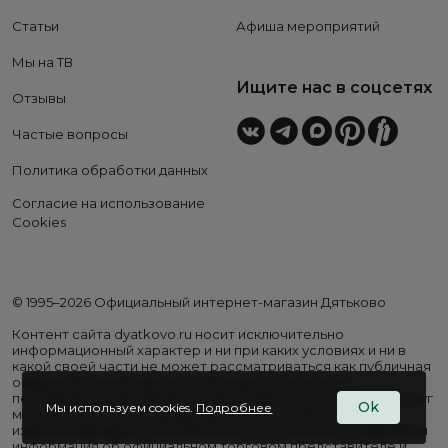
Статьи
Афиша мероприятий
Мы на ТВ
Ищите нас в соцсетях
Отзывы
Частые вопросы
Политика обработки данных
Согласие на использование
Cookies
© 1995–2026 Официальный интернет-магазин Дятьково
Контент сайта dyatkovo.ru носит исключительно
информационный характер и ни при каких условиях и ни в
какой своей части не может рассматриваться как публичная
оферта. Внешний вид, комплектация и стоимость
поставляемой продукции, а также перечень сервисных услуг
Ok
Мы используем cookies.
Подробнее
могут отличаться от представленных на сайте. Цены на
изделия варьируются в зависимости от региона. Подробная
информация об официальном торговом представителе и