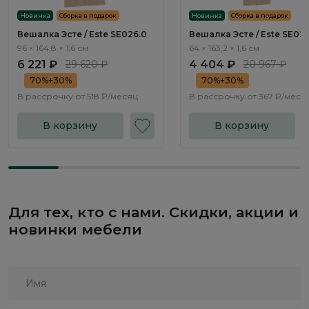
Новинка
Сборка в подарок
Новинка
Сборка в подарок
Вешалка Эсте / Este SE026.0
Вешалка Эсте / Este SE027
96 × 164,8 × 1,6 см
64 × 163,2 × 1,6 см
6 221 ₽
29 620 ₽
4 404 ₽
20 967 ₽
70%+30%
70%+30%
В рассрочку от
518 ₽/месяц
В рассрочку от
367 ₽/меся
В корзину
В корзину
Для тех, кто с нами. Скидки, акции и
новинки мебели