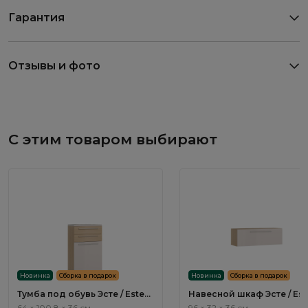
Гарантия
Отзывы и фото
С этим товаром выбирают
Новинка
Сборка в подарок
Новинка
Сборка в подарок
Тумба под обувь Эсте / Este
Навесной шкаф Эсте / Est
SE001.1
SE006.1
64 × 100,8 × 36 см
96 × 32 × 36 см