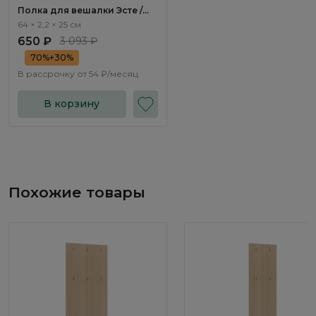
Полка для вешалки Эсте /
Este SE023.0
64 × 2,2 × 25 см
650 ₽
3 093 ₽
70%+30%
В рассрочку от
54 ₽/месяц
В корзину
Похожие товары