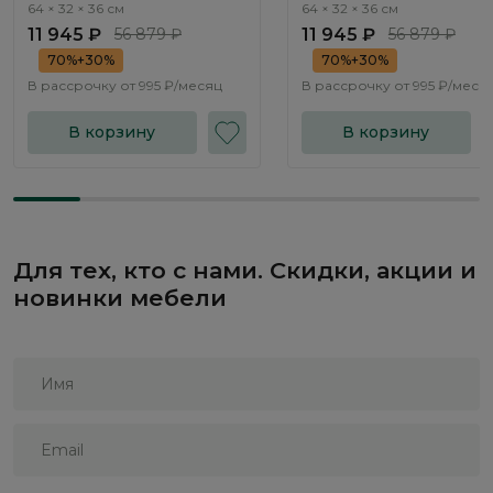
SE005.1
SE005.2
64 × 32 × 36 см
64 × 32 × 36 см
11 945 ₽
56 879 ₽
11 945 ₽
56 879 ₽
70%+30%
70%+30%
В рассрочку от
995 ₽/месяц
В рассрочку от
995 ₽/меся
В корзину
В корзину
Для тех, кто с нами. Скидки, акции и
новинки мебели