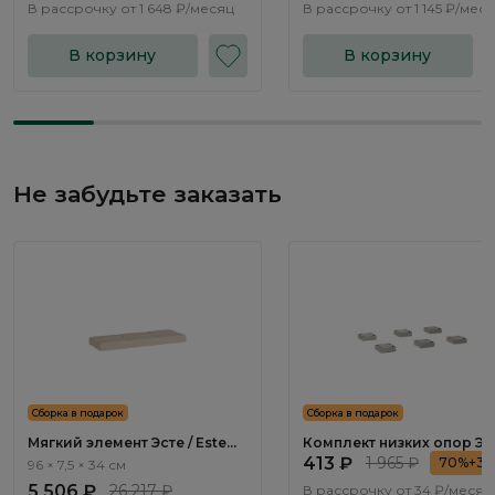
В рассрочку от
1 648 ₽/месяц
В рассрочку от
1 145 ₽/мес
В корзину
В корзину
Не забудьте заказать
Сборка в подарок
Сборка в подарок
Мягкий элемент Эсте / Este
Комплект низких опор Эст
SE392.0
Este SE393.0
413 ₽
1 965 ₽
70%+3
96 × 7,5 × 34 см
5 506 ₽
26 217 ₽
В рассрочку от
34 ₽/месяц