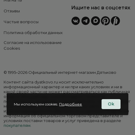
Мы на ТВ
Ищите нас в соцсетях
Отзывы
Частые вопросы
Политика обработки данных
Согласие на использование
Cookies
© 1995–2026 Официальный интернет-магазин Дятьково
Контент сайта dyatkovo.ru носит исключительно
информационный характер и ни при каких условиях и ни в
какой своей части не может рассматриваться как публичная
оферта. Внешний вид, комплектация и стоимость
поставляемой продукции, а также перечень сервисных услуг
Ok
Мы используем cookies.
Подробнее
могут отличаться от представленных на сайте. Цены на
изделия варьируются в зависимости от региона. Подробная
информация об официальном торговом представителе и
условиях поставки товаров и услуг приведена в разделе
покупателям
.