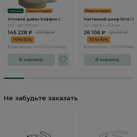
Новинка
Сборка в подарок
Сборка в подарок
Угловой диван Баффин /
Настенный шкаф Эсте / Es
Baffin ММ113.112 с оттоманкой
ST523.3
272 × 62 × 175 см
42 × 102,4 × 40,9 см
и механизмом Еврокнижка
145 228 ₽
691 561 ₽
26 106 ₽
124 311 ₽
70%+30%
70%+30%
В рассрочку от
12 102 ₽/месяц
В рассрочку от
2 176 ₽/мес
В корзину
В корзину
Не забудьте заказать