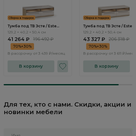
Сборка в подарок
Сборка в подарок
Тумба под ТВ Эсте / Este
Тумба под ТВ Эсте / Este
ST501.2
ST501.4
129,2 × 40,2 × 50,4 см
129,2 × 40,2 × 50,4 см
41 264 ₽
196 492 ₽
43 327 ₽
206 318 ₽
70%+30%
70%+30%
В рассрочку от
3 439 ₽/месяц
В рассрочку от
3 611 ₽/мес
В корзину
В корзину
Для тех, кто с нами. Скидки, акции и
новинки мебели