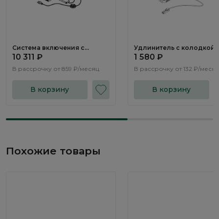
Система включения с
Удлинитель с колодкой
трансформатором SV148
LS061.0
10 311 ₽
1 580 ₽
В рассрочку от
859 ₽/месяц
В рассрочку от
132 ₽/меся
В корзину
В корзину
Похожие товары