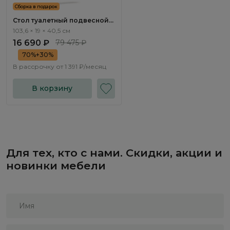
Сборка в подарок
Стол туалетный подвесной
Бруно / Bruno BC1032.2
103,6 × 19 × 40,5 см
16 690 ₽
79 475 ₽
70%+30%
В рассрочку от
1 391 ₽/месяц
В корзину
Для тех, кто с нами. Скидки, акции и
новинки мебели