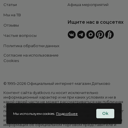
Статьи
Афиша мероприятий
Мы на ТВ
Ищите нас в соцсетях
Отзывы
Частые вопросы
Политика обработки данных
Согласие на использование
Cookies
© 1995–2026 Официальный интернет-магазин Дятьково
Контент сайта dyatkovo.ru носит исключительно
информационный характер и ни при каких условиях и ни в
какой своей части не может рассматриваться как публичная
оферта. Внешний вид, комплектация и стоимость
поставляемой продукции, а также перечень сервисных услуг
Ok
Мы используем cookies.
Подробнее
могут отличаться от представленных на сайте. Цены на
изделия варьируются в зависимости от региона. Подробная
информация об официальном торговом представителе и