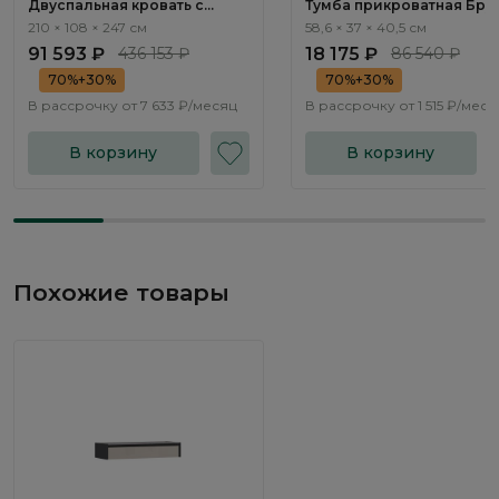
Двуспальная кровать с
Тумба прикроватная Брун
подъемным механизмом
Bruno BC1010.1
210 × 108 × 247 см
58,6 × 37 × 40,5 см
Нью-Йорк / New York
91 593 ₽
436 153 ₽
18 175 ₽
86 540 ₽
NK263.24
70%+30%
70%+30%
В рассрочку от
7 633 ₽/месяц
В рассрочку от
1 515 ₽/меся
В корзину
В корзину
Похожие товары