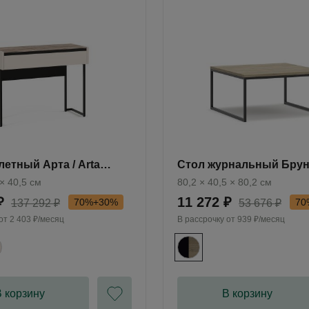
летный Арта / Arta
Стол журнальный Бруно
BC102.0
 × 40,5 см
80,2 × 40,5 × 80,2 см
₽
11 272 ₽
70%+30%
70
137 292 ₽
53 676 ₽
 от
2 403 ₽/месяц
В рассрочку от
939 ₽/месяц
 корзину
В корзину