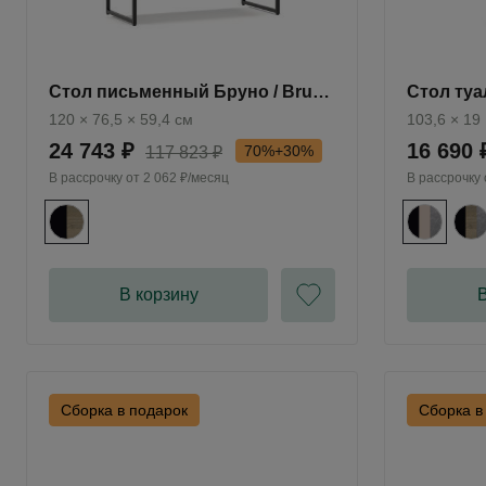
Стол письменный Бруно / Bruno
Стол ту
BC1036.1
Бруно / 
120 × 76,5 × 59,4 см
103,6 × 19
24 743 ₽
16 690 
70%+30%
117 823 ₽
В рассрочку от
2 062 ₽/месяц
В рассрочку
В корзину
В
Сборка в подарок
Сборка в