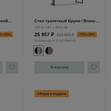
сной
Стол туалетный Бруно / Bruno
BC1030.2
103,6 × 81 × 40,5 см
25 957 ₽
%+30%
70%+30%
123 601 ₽
В рассрочку от
2 163 ₽/месяц
В корзину
Сборка в подарок