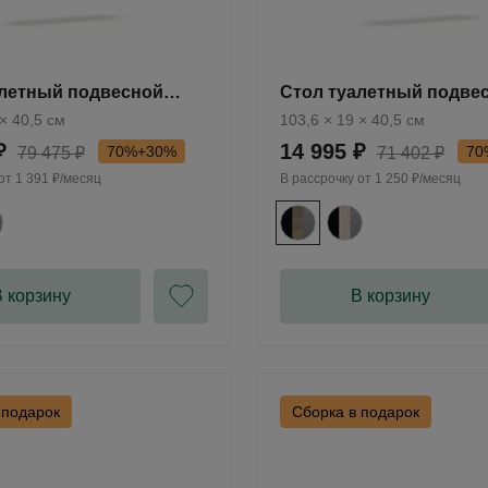
алетный подвесной
Стол туалетный подве
Bruno BC1032.2
Бруно / Bruno BC1032.1
 × 40,5 см
103,6 × 19 × 40,5 см
₽
14 995 ₽
70%+30%
70
79 475 ₽
71 402 ₽
 от
1 391 ₽/месяц
В рассрочку от
1 250 ₽/месяц
 корзину
В корзину
 подарок
Сборка в подарок