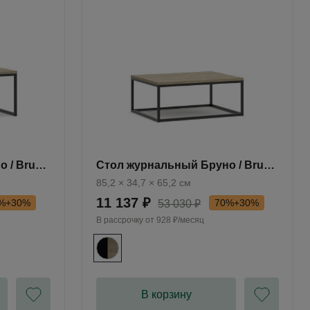
 / Bruno
Стол журнальный Бруно / Bruno
BC101.0
85,2 × 34,7 × 65,2 см
11 137 ₽
%+30%
70%+30%
53 030 ₽
В рассрочку от
928 ₽/месяц
В корзину