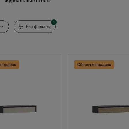
Журнальные столы
1
Все фильтры
 подарок
Сборка в подарок