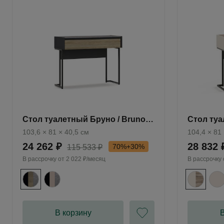
Стол туалетный Бруно / Bruno
Стол туа
BC1030.1
AR1030.1
103,6 × 81 × 40,5 см
104,4 × 81
24 262 ₽
28 832 
70%+30%
115 533 ₽
В рассрочку от
2 022 ₽/месяц
В рассрочку
В корзину
В