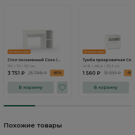
Осталось мало
Осталось мало
Стол письменный Сохо /
Тумба прикроватная Сохо
Soho МП.001
Soho МП.002
110 × 75 × 50 см
49,8 × 48,4 × 33,3 см
3 751 ₽
25 788 ₽
1 560 ₽
15 599 ₽
-85%
-90
В корзину
В корзину
Похожие товары