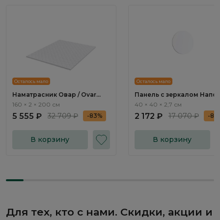
Осталось мало
Осталось мало
Наматрасник Овар / Ovar
Панель с зеркалом Напол
160х200 см
Napoli NP058.0
160 × 2 × 200 см
40 × 40 × 2,7 см
5 555 ₽
32 709 ₽
2 172 ₽
17 070 ₽
-83%
-87
В корзину
В корзину
Для тех, кто с нами. Скидки, акции и