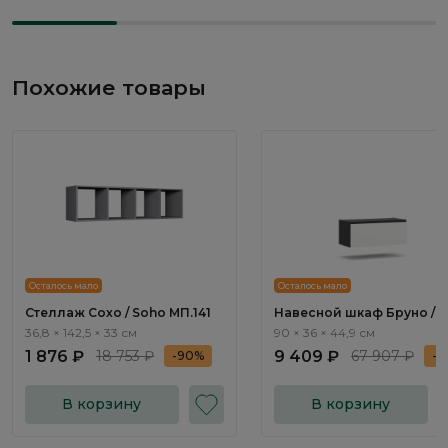
Похожие товары
Осталось мало
Осталось мало
Стеллаж Сохо / Soho МП.141
Навесной шкаф Бруно /
Bruno BC2006.3
36,8 × 142,5 × 33 см
90 × 36 × 44,9 см
1 876 ₽
18 753 ₽
9 409 ₽
67 907 ₽
-90%
-8
В корзину
В корзину