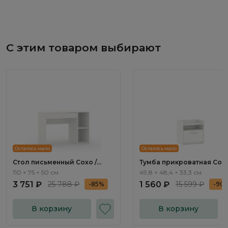
С этим товаром выбирают
Осталось мало
Осталось мало
Стол письменный Сохо /
Тумба прикроватная Сохо
Soho МП.001
Soho МП.002
110 × 75 × 50 см
49,8 × 48,4 × 33,3 см
3 751 ₽
25 788 ₽
1 560 ₽
15 599 ₽
-85%
-90
В корзину
В корзину