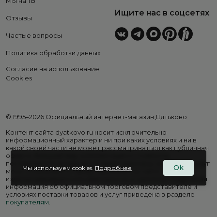
Мы на ТВ
Ищите нас в соцсетях
Отзывы
Частые вопросы
Политика обработки данных
Согласие на использование
Cookies
© 1995–2026 Официальный интернет-магазин Дятьково
Контент сайта dyatkovo.ru носит исключительно
информационный характер и ни при каких условиях и ни в
какой своей части не может рассматриваться как публичная
оферта. Внешний вид, комплектация и стоимость
поставляемой продукции, а также перечень сервисных услуг
Ok
Мы используем cookies.
Подробнее
могут отличаться от представленных на сайте. Цены на
изделия варьируются в зависимости от региона. Подробная
информация об официальном торговом представителе и
условиях поставки товаров и услуг приведена в разделе
покупателям
.