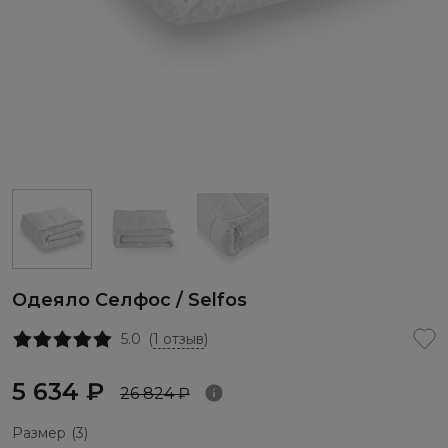
Одеяло Селфос / Selfos
5.0
(
1 отзыв
)
5 634 ₽
26 824 ₽
Размер
(3)