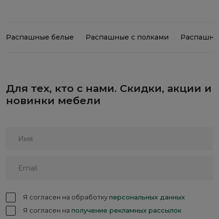
Распашные белые
Распашные с полками
Распашны
Для тех, кто с нами. Скидки, акции и
новинки мебели
Я согласен на обработку
персональных данных
Я согласен на
получение рекламных рассылок