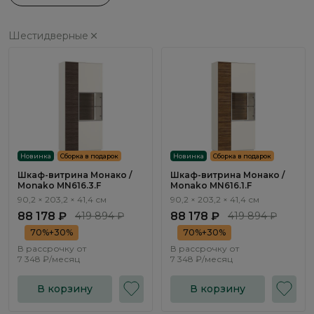
Шестидверные
Новинка
Сборка в подарок
Новинка
Сборка в подарок
Шкаф-витрина Монако /
Шкаф-витрина Монако /
Monako MN616.3.F
Monako MN616.1.F
90,2 × 203,2 × 41,4 см
90,2 × 203,2 × 41,4 см
88 178 ₽
419 894 ₽
88 178 ₽
419 894 ₽
70%+30%
70%+30%
В рассрочку от
В рассрочку от
7 348 ₽/месяц
7 348 ₽/месяц
В корзину
В корзину