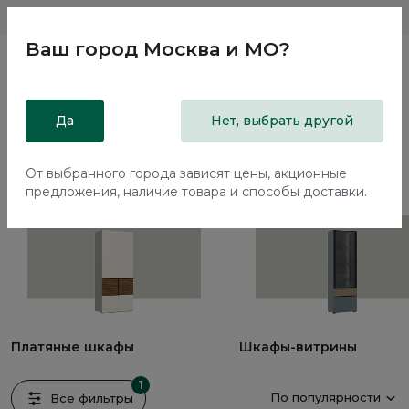
Магазины
Москва и МО
8 800 200 18 96
Ваш город
Москва и МО
?
Главная
Да
Каталог
Шкафы
Нет, выбрать другой
Шкафы
От выбранного города зависят цены, акционные
2 предмета
предложения, наличие товара и способы доставки.
Платяные шкафы
Шкафы-витрины
1
По популярности
Все фильтры