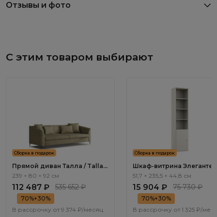
Отзывы и фото
С этим товаром выбирают
Сборка в подарок
Сборка в подарок
Прямой диван Талла / Talla
Шкаф-витрина Элеганте /
ММ100.4 с механизмом Пума
Elegante LE6367.1
239 × 80 × 92 см
51,7 × 235,5 × 44,8 см
112 487 ₽
535 652 ₽
15 904 ₽
75 730 ₽
70%+30%
70%+30%
В рассрочку от
9 374 ₽/месяц
В рассрочку от
1 325 ₽/мес