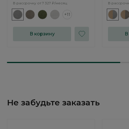
В рассрочку от
7 327 ₽/месяц
В рассрочк
+11
В корзину
В
Не забудьте заказать