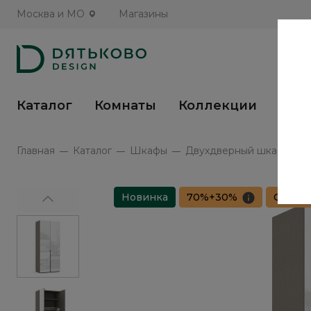
Москва и МО
Магазины
Каталог
Комнаты
Коллекции
Кух
Главная
Каталог
Шкафы
Двухдверный шкаф с зер
Новинка
70%+30%
Сборка