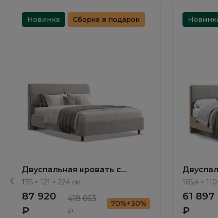
Новинка
Сборка в подарок
Новинк
Двуспальная кровать с
Двуспал
подъемным механизмом
подъем
175 × 121 × 224 см
165,4 × 110
Терамо / Teramo NK335.02
Терамо 
87 920
61 897
418 663
70%+30%
₽
₽
₽