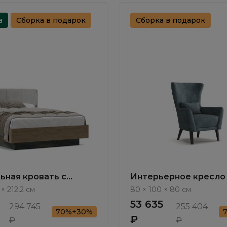
а
Сборка в подарок
Сборка в подарок
ьная кровать с
Интерьерное кресло
ным механизмом
/ Kessel ММ115.13
 × 212,2 см
80 × 100 × 80 см
/ Teramo TA201.3
53 635
294 745
255 404
70%+30%
₽
₽
₽