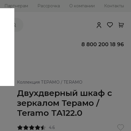
Партнерам
Рассрочка
О компании
Контакты
ии
8 800 200 18 96
Коллекция ТЕРАМО / TERAMO
Двухдверный шкаф с
зеркалом Терамо /
Teramo TA122.0
4.6