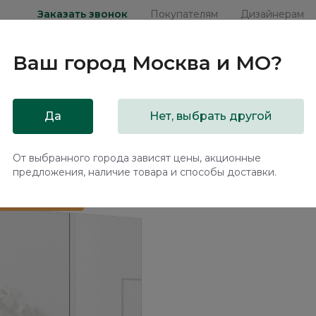
Заказать звонок
Покупателям
Дизайнерам
Ваш город
Москва и МО
?
ни
Мебель на заказ
Распродажа
Акц
Да
Нет, выбрать другой
калом Терамо / Teramo TA122.0
От выбранного города зависят цены, акционные
предложения, наличие товара и способы доставки.
 в подарок