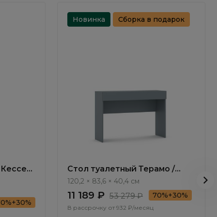
Новинка
Сборка в подарок
 Кессел
Стол туалетный Терамо /
Teramo TA030.1
120,2 × 83,6 × 40,4 см
11 189 ₽
70%+30%
53 279 ₽
70%+30%
В рассрочку от
932 ₽/месяц