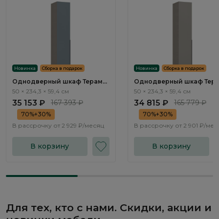
Новинка
Сборка в подарок
Новинка
Сборка в подарок
Однодверный шкаф Терамо
Однодверный шкаф Тер
/ Teramo TA101.1
/ Teramo TA101.2
50 × 234,3 × 59,4 см
50 × 234,3 × 59,4 см
35 153 ₽
167 393 ₽
34 815 ₽
165 779 ₽
70%+30%
70%+30%
В рассрочку от
2 929 ₽/месяц
В рассрочку от
2 901 ₽/мес
В корзину
В корзину
Для тех, кто с нами. Скидки, акции и