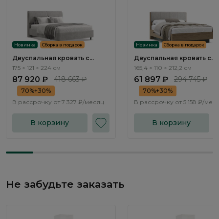
Новинка
Сборка в подарок
Новинка
Сборка в подарок
Двуспальная кровать с
Двуспальная кровать с
подъемным механизмом
подъемным механизмом
175 × 121 × 224 см
165,4 × 110 × 212,2 см
Терамо / Teramo NK335.02
Терамо / Teramo TA201.3
87 920 ₽
418 663 ₽
61 897 ₽
294 745 ₽
70%+30%
70%+30%
В рассрочку от
7 327 ₽/месяц
В рассрочку от
5 158 ₽/мес
В корзину
В корзину
Не забудьте заказать