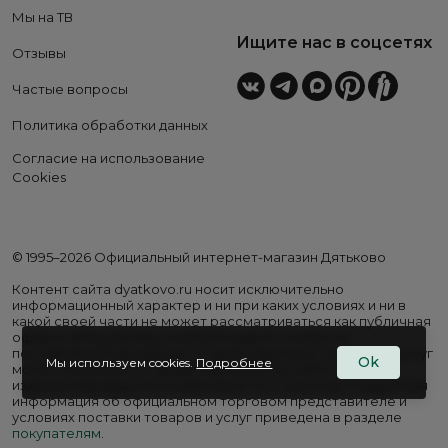
Мы на ТВ
Ищите нас в соцсетях
Отзывы
Частые вопросы
Политика обработки данных
Согласие на использование
Cookies
© 1995–2026 Официальный интернет-магазин Дятьково
Контент сайта dyatkovo.ru носит исключительно
информационный характер и ни при каких условиях и ни в
какой своей части не может рассматриваться как публичная
оферта. Внешний вид, комплектация и стоимость
поставляемой продукции, а также перечень сервисных услуг
Ok
Мы используем cookies.
Подробнее
могут отличаться от представленных на сайте. Цены на
изделия варьируются в зависимости от региона. Подробная
информация об официальном торговом представителе и
условиях поставки товаров и услуг приведена в разделе
покупателям
.