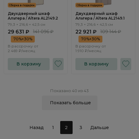
Сборка в подарок
Сборка в подарок
Двухдверный шкаф
Двухдверный шкаф
Альтера / Altera AL2149.2
Альтера / Altera AL2149.1
79,3 × 216,6 × 42,5 см
79,3 × 216,6 × 42,5 см
29 631 ₽
141 096 ₽
22 921 ₽
109 144 ₽
70%+30%
70%+30%
В рассрочку от
В рассрочку от
2 469 ₽/месяц
1 910 ₽/месяц
В корзину
В корзину
Показано 40 из 43
Показать больше
Назад
1
2
3
Дальше