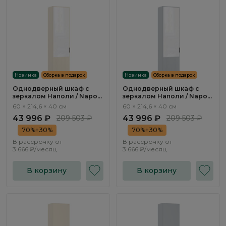
Новинка
Сборка в подарок
Новинка
Сборка в подарок
Однодверный шкаф с
Однодверный шкаф с
зеркалом Наполи / Napoli
зеркалом Наполи / Napoli
NP537.2
NP537.1
60 × 214,6 × 40 см
60 × 214,6 × 40 см
43 996 ₽
209 503 ₽
43 996 ₽
209 503 ₽
70%+30%
70%+30%
В рассрочку от
В рассрочку от
3 666 ₽/месяц
3 666 ₽/месяц
В корзину
В корзину