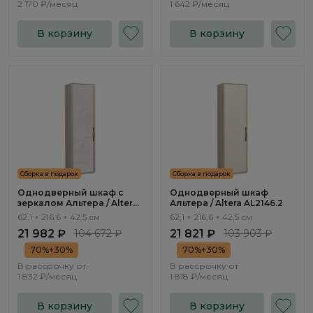
2 170 ₽/месяц
1 642 ₽/месяц
В корзину
В корзину
Сборка в подарок
Сборка в подарок
Однодверный шкаф с
Однодверный шкаф
зеркалом Альтера / Altera
Альтера / Altera AL2146.2
AL2147.1
62,1 × 216,6 × 42,5 см
62,1 × 216,6 × 42,5 см
21 982 ₽
104 672 ₽
21 821 ₽
103 903 ₽
70%+30%
70%+30%
В рассрочку от
В рассрочку от
1 832 ₽/месяц
1 818 ₽/месяц
В корзину
В корзину