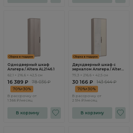
Сборка в подарок
Сборка в подарок
Однодверный шкаф
Двухдверный шкаф с
Альтера / Altera AL2146.1
зеркалом Альтера / Altera
AL2150.2
62,1 × 216,6 × 42,5 см
79,3 × 216,6 × 42,5 см
16 389 ₽
78 036 ₽
30 166 ₽
143 644 ₽
70%+30%
70%+30%
В рассрочку от
В рассрочку от
1 366 ₽/месяц
2 514 ₽/месяц
В корзину
В корзину