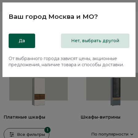
Магазины
Москва и МО
8 800 200 18 96
Ваш город
Москва и МО
?
Главная
Да
Каталог
Шкафы
Нет, выбрать другой
Шкафы
От выбранного города зависят цены, акционные
43 предмета
предложения, наличие товара и способы доставки.
Платяные шкафы
Шкафы-витрины
1
По популярности
Все фильтры