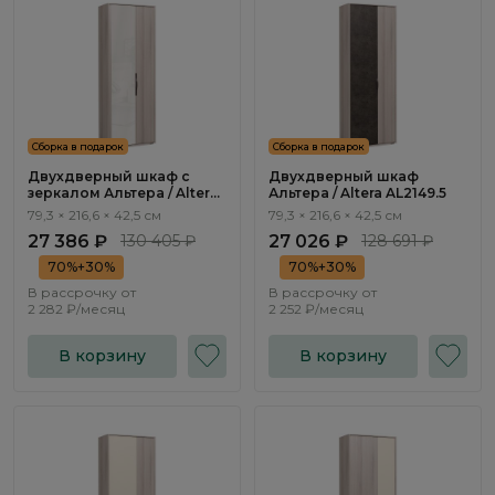
Сборка в подарок
Сборка в подарок
Двухдверный шкаф с
Двухдверный шкаф
зеркалом Альтера / Altera
Альтера / Altera AL2149.5
AL2150.1
79,3 × 216,6 × 42,5 см
79,3 × 216,6 × 42,5 см
27 386 ₽
130 405 ₽
27 026 ₽
128 691 ₽
70%+30%
70%+30%
В рассрочку от
В рассрочку от
2 282 ₽/месяц
2 252 ₽/месяц
В корзину
В корзину