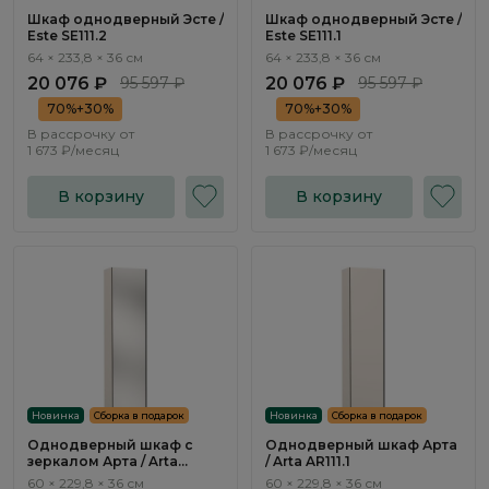
Шкаф однодверный Эсте /
Шкаф однодверный Эсте /
Este SE111.2
Este SE111.1
64 × 233,8 × 36 см
64 × 233,8 × 36 см
20 076 ₽
95 597 ₽
20 076 ₽
95 597 ₽
70%+30%
70%+30%
В рассрочку от
В рассрочку от
1 673 ₽/месяц
1 673 ₽/месяц
В корзину
В корзину
Новинка
Сборка в подарок
Новинка
Сборка в подарок
Однодверный шкаф с
Однодверный шкаф Арта
зеркалом Арта / Arta
/ Arta AR111.1
AR113.1
60 × 229,8 × 36 см
60 × 229,8 × 36 см