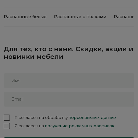
Распашные белые
Распашные с полками
Распашны
Для тех, кто с нами. Скидки, акции и
новинки мебели
Я согласен на обработку
персональных данных
Я согласен на
получение рекламных рассылок