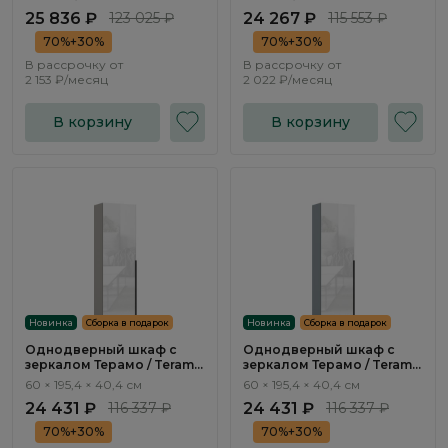
25 836 ₽
123 025 ₽
24 267 ₽
115 553 ₽
70%+30%
70%+30%
В рассрочку от
В рассрочку от
2 153 ₽/месяц
2 022 ₽/месяц
В корзину
В корзину
Новинка
Сборка в подарок
Новинка
Сборка в подарок
Однодверный шкаф с
Однодверный шкаф с
зеркалом Терамо / Teramo
зеркалом Терамо / Teramo
TA517.2
TA517.1
60 × 195,4 × 40,4 см
60 × 195,4 × 40,4 см
24 431 ₽
116 337 ₽
24 431 ₽
116 337 ₽
70%+30%
70%+30%