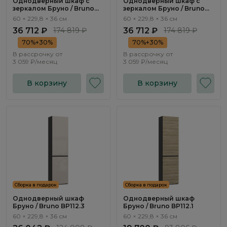
Однодверный шкаф с
Однодверный шкаф с
зеркалом Бруно / Bruno
зеркалом Бруно / Bruno
BP114.0.F
BP113.0.F
60 × 229,8 × 36 см
60 × 229,8 × 36 см
36 712 ₽
174 819 ₽
36 712 ₽
174 819 ₽
70%+30%
70%+30%
В рассрочку от
В рассрочку от
3 059 ₽/месяц
3 059 ₽/месяц
В корзину
В корзину
Сборка в подарок
Сборка в подарок
Однодверный шкаф
Однодверный шкаф
Бруно / Bruno BP112.3
Бруно / Bruno BP112.1
60 × 229,8 × 36 см
60 × 229,8 × 36 см