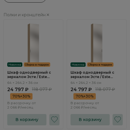
Полки и кронштейн
Новинка
Сборка в подарок
Новинка
Сборка в подарок
Шкаф однодверный с
Шкаф однодверный с
зеркалом Эсте / Este
зеркалом Эсте / Este
SE214.0
SE213.0
64 × 264,2 × 36 см
64 × 264,2 × 36 см
24 797 ₽
118 077 ₽
24 797 ₽
118 077 ₽
70%+30%
70%+30%
В рассрочку от
В рассрочку от
2 066 ₽/месяц
2 066 ₽/месяц
В корзину
В корзину