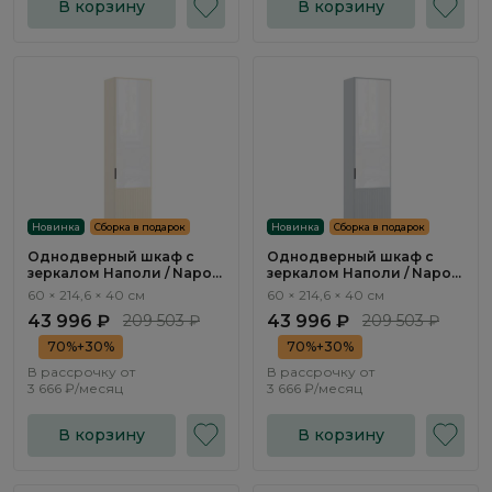
В корзину
В корзину
Новинка
Сборка в подарок
Новинка
Сборка в подарок
Однодверный шкаф с
Однодверный шкаф с
зеркалом Наполи / Napoli
зеркалом Наполи / Napoli
NP538.2
NP538.1
60 × 214,6 × 40 см
60 × 214,6 × 40 см
43 996 ₽
209 503 ₽
43 996 ₽
209 503 ₽
70%+30%
70%+30%
В рассрочку от
В рассрочку от
3 666 ₽/месяц
3 666 ₽/месяц
В корзину
В корзину