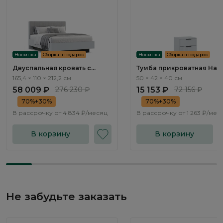
Новинка
Сборка в подарок
Новинка
Сборка в подарок
Двуспальная кровать с
Тумба прикроватная Нап
подъемным механизмом
/ Napoli NP001.1
165,4 × 110 × 212,2 см
50 × 42 × 40 см
Наполи / Napoli NP201.1
58 009 ₽
276 230 ₽
15 153 ₽
72 156 ₽
70%+30%
70%+30%
В рассрочку от
4 834 ₽/месяц
В рассрочку от
1 263 ₽/мес
В корзину
В корзину
Не забудьте заказать