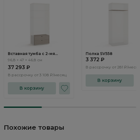
Вставная тумба c 2-мя
Полка SV558
ящиками SV556
3 372 ₽
96,8 × 47 × 46,8 см
37 293 ₽
В рассрочку от
281 ₽/меся
В рассрочку от
3 108 ₽/месяц
В корзину
В корзину
Похожие товары