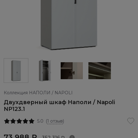
Коллекция НАПОЛИ / NAPOLI
Двухдверный шкаф Наполи / Napoli
NP123.1
5.0
(
1 отзыв
)
73 988 ₽
352 316 ₽