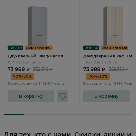
Новинка
Сборка в подарок
Новинка
Сборка в подарок
Двухдверный шкаф Наполи
Двухдверный шкаф Нап
/ Napoli NP121.1
/ Napoli NP121.2
100 × 234,3 × 59 см
100 × 234,3 × 59 см
73 988 ₽
352 316 ₽
73 988 ₽
352 316 ₽
70%+30%
70%+30%
В рассрочку от
6 166 ₽/месяц
В рассрочку от
6 166 ₽/мес
В корзину
В корзину
Для тех, кто с нами. Скидки, акции и