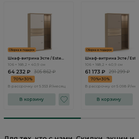
Сборка в подарок
Сборка в подарок
Шкаф-витрина Эсте / Este
Шкаф-витрина Эсте / Este
ST506.4
ST506.3
106 × 168,2 × 40,9 см
106 × 168,2 × 40,9 см
64 232 ₽
305 862 ₽
61 173 ₽
291 299 ₽
70%+30%
70%+30%
В рассрочку от
5 353 ₽/месяц
В рассрочку от
5 098 ₽/ме
В корзину
В корзину
Для тех, кто с нами. Скидки, акции и