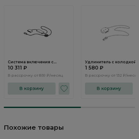
Система включения с
Удлинитель с колодкой
трансформатором SV148
LS061.0
10 311 ₽
1 580 ₽
В рассрочку от
859 ₽/месяц
В рассрочку от
132 ₽/меся
В корзину
В корзину
Похожие товары