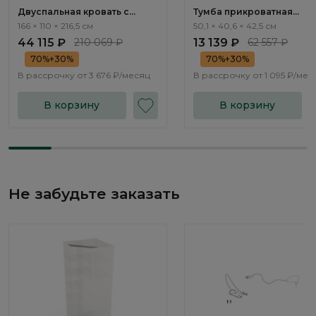
Двуспальная кровать с
Тумба прикроватная
подъемным механизмом
Альтера / Altera AL2176.1
166 × 110 × 216,5 см
50,1 × 40,6 × 42,5 см
Альтера / Altera AL1301.3
44 115 ₽
210 069 ₽
13 139 ₽
62 557 ₽
70%+30%
70%+30%
В рассрочку от
3 676 ₽/месяц
В рассрочку от
1 095 ₽/мес
В корзину
В корзину
Не забудьте заказать