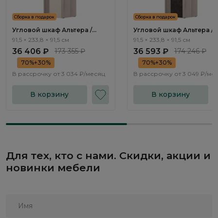
Сборка в подарок
Сборка в подарок
Угловой шкаф Альтера /
Угловой шкаф Альтера /
Altera AL2276.2
Altera AL2276.3
91,5 × 233,8 × 91,5 см
91,5 × 233,8 × 91,5 см
36 406 ₽
173 355 ₽
36 593 ₽
174 246 ₽
70%+30%
70%+30%
В рассрочку от
3 034 ₽/месяц
В рассрочку от
3 049 ₽/ме
В корзину
В корзину
Для тех, кто с нами. Скидки, акции и
новинки мебели