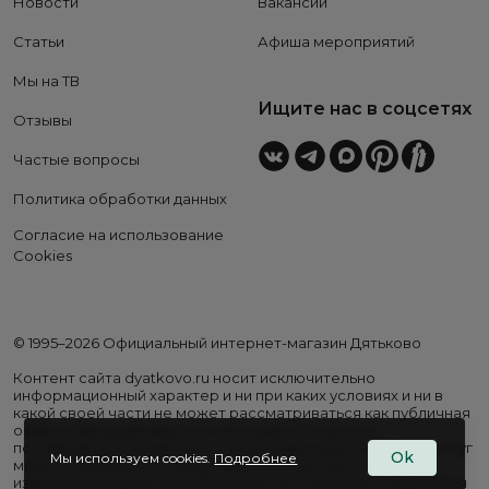
Новости
Вакансии
Статьи
Афиша мероприятий
Мы на ТВ
Ищите нас в соцсетях
Отзывы
Частые вопросы
Политика обработки данных
Согласие на использование
Cookies
© 1995–2026 Официальный интернет-магазин Дятьково
Контент сайта dyatkovo.ru носит исключительно
информационный характер и ни при каких условиях и ни в
какой своей части не может рассматриваться как публичная
оферта. Внешний вид, комплектация и стоимость
поставляемой продукции, а также перечень сервисных услуг
Ok
Мы используем cookies.
Подробнее
могут отличаться от представленных на сайте. Цены на
изделия варьируются в зависимости от региона. Подробная