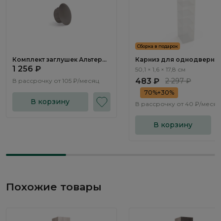
Сборка в подарок
Комплект заглушек Альтера /
Карниз для однодверно
Altera AL1683.1
шкафа Альтера / Altera
1 256 ₽
50,1 × 1,6 × 17,8 см
AL1550.1
483 ₽
2 297 ₽
В рассрочку от
105 ₽/месяц
70%+30%
В корзину
В рассрочку от
40 ₽/месяц
В корзину
Похожие товары