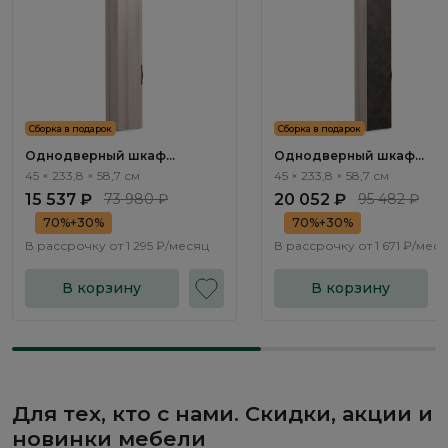
Сборка в подарок
Сборка в подарок
Однодверный шкаф
Однодверный шкаф
Альтера / Altera AL2264.1
Альтера / Altera AL2264.3
45 × 233,8 × 58,7 см
45 × 233,8 × 58,7 см
15 537 ₽
73 980 ₽
20 052 ₽
95 482 ₽
70%+30%
70%+30%
В рассрочку от
1 295 ₽/месяц
В рассрочку от
1 671 ₽/мес
В корзину
В корзину
Для тех, кто с нами. Скидки, акции и
новинки мебели