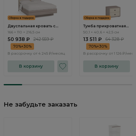
Сборка в подарок
Сборка в подарок
Двуспальная кровать с
Тумба прикроватная
подъемным механизмом
Альтера / Altera AL2176.2
166 × 110 × 216,5 см
50,1 × 40,6 × 42,5 см
Альтера / Altera AL1311.4
50 938 ₽
242 559 ₽
13 511 ₽
64 328 ₽
70%+30%
70%+30%
В рассрочку от
4 245 ₽/месяц
В рассрочку от
1 126 ₽/мес
В корзину
В корзину
Не забудьте заказать