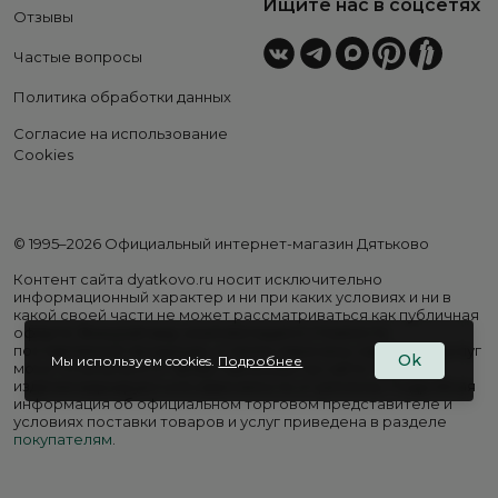
Ищите нас в соцсетях
Отзывы
Частые вопросы
Политика обработки данных
Согласие на использование
Cookies
© 1995–2026 Официальный интернет-магазин Дятьково
Контент сайта dyatkovo.ru носит исключительно
информационный характер и ни при каких условиях и ни в
какой своей части не может рассматриваться как публичная
оферта. Внешний вид, комплектация и стоимость
поставляемой продукции, а также перечень сервисных услуг
Ok
Мы используем cookies.
Подробнее
могут отличаться от представленных на сайте. Цены на
изделия варьируются в зависимости от региона. Подробная
информация об официальном торговом представителе и
условиях поставки товаров и услуг приведена в разделе
покупателям
.