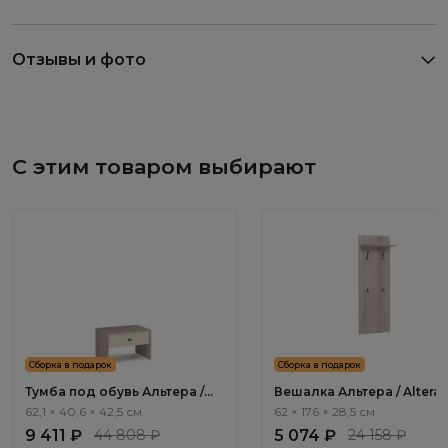
Отзывы и фото
С этим товаром выбирают
Сборка в подарок
Сборка в подарок
Тумба под обувь Альтера /
Вешалка Альтера / Altera
Altera AL2121.2
AL2135.1
62,1 × 40,6 × 42,5 см
62 × 176 × 28,5 см
9 411 ₽
44 808 ₽
5 074 ₽
24 158 ₽