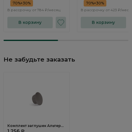
70%+30%
70%+30%
В рассрочку от
784 ₽/месяц
В рассрочку от
423 ₽/меся
В корзину
В корзину
Не забудьте заказать
Комплект заглушек Альтера /
Altera AL1683.1
1 256 ₽