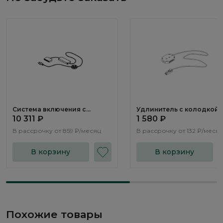
Система включения с
Удлинитель с колодкой
трансформатором SV148
LS061.0
10 311 ₽
1 580 ₽
В рассрочку от
859 ₽/месяц
В рассрочку от
132 ₽/меся
В корзину
В корзину
Похожие товары