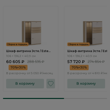
Сборка в подарок
Сборка в подарок
Шкаф-витрина Эсте / Este
Шкаф-витрина Эсте / Este
ST505.7
ST505.5
106 × 136,2 × 40,9 см
106 × 136,2 × 40,9 см
60 605 ₽
288 595 ₽
57 720 ₽
274 854 ₽
70%+30%
70%+30%
В рассрочку от
5 050 ₽/месяц
В рассрочку от
4 810 ₽/ме
В корзину
В корзину