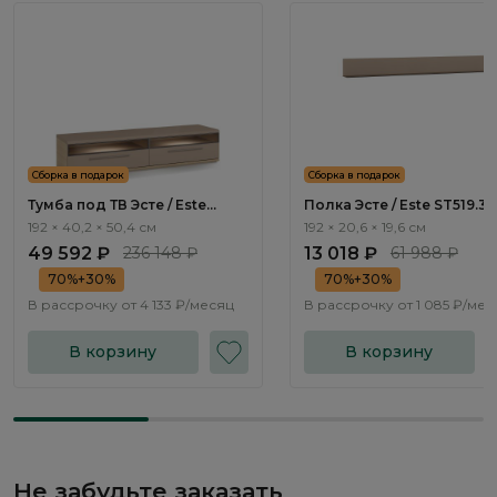
Сборка в подарок
Сборка в подарок
Тумба под ТВ Эсте / Este
Полка Эсте / Este ST519.3
ST502.3
192 × 40,2 × 50,4 см
192 × 20,6 × 19,6 см
49 592 ₽
236 148 ₽
13 018 ₽
61 988 ₽
70%+30%
70%+30%
В рассрочку от
4 133 ₽/месяц
В рассрочку от
1 085 ₽/мес
В корзину
В корзину
Не забудьте заказать