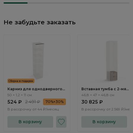
Не забудьте заказать
Сборка в подарок
Карниз для однодверного
Вставная тумба c 2-мя
шкафа Бостон / Boston
ящиками SV555
50 × 1,2 × 11 см
46,8 × 47 × 46,8 см
BT170.0
524 ₽
2 491 ₽
30 825 ₽
70%+30%
В рассрочку от
44 ₽/месяц
В рассрочку от
2 569 ₽/мес
В корзину
В корзину