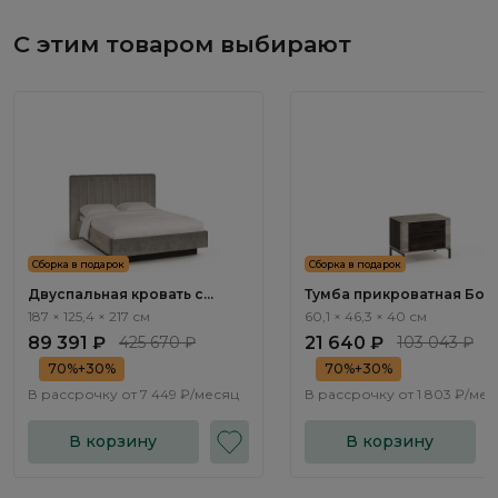
С этим товаром выбирают
Сборка в подарок
Сборка в подарок
Двуспальная кровать с
Тумба прикроватная Бос
подъемным механизмом
/ Boston BT011.0
187 × 125,4 × 217 см
60,1 × 46,3 × 40 см
Бостон / Boston BT201.1
89 391 ₽
425 670 ₽
21 640 ₽
103 043 ₽
70%+30%
70%+30%
В рассрочку от
7 449 ₽/месяц
В рассрочку от
1 803 ₽/ме
В корзину
В корзину