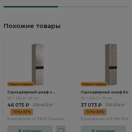
Похожие товары
Сборка в подарок
Сборка в подарок
Однодверный шкаф с
Однодверный шкаф Бос
зеркалом Бостон / Boston
/ Boston BT111.0
50 × 234,3 × 57 см
50 × 234,3 × 57 см
BT103.0
46 075 ₽
219 402 ₽
37 073 ₽
176 534 ₽
70%+30%
70%+30%
В рассрочку от
3 840 ₽/месяц
В рассрочку от
3 089 ₽/ме
В корзину
В корзину