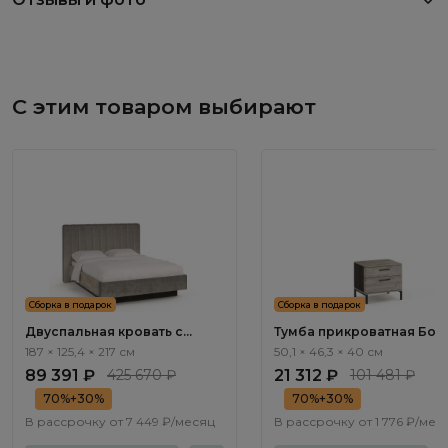
С этим товаром выбирают
Сборка в подарок
Сборка в подарок
Двуспальная кровать с
Тумба прикроватная Бос
подъемным механизмом
/ Boston BT010.0
187 × 125,4 × 217 см
50,1 × 46,3 × 40 см
Бостон / Boston BT201.1
89 391 ₽
425 670 ₽
21 312 ₽
101 481 ₽
70%+30%
70%+30%
В рассрочку от
7 449 ₽/месяц
В рассрочку от
1 776 ₽/мес