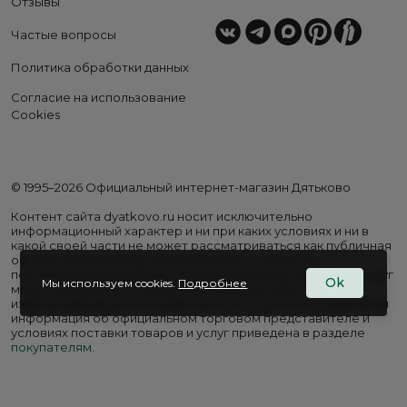
Отзывы
Частые вопросы
Политика обработки данных
Согласие на использование
Cookies
© 1995–2026 Официальный интернет-магазин Дятьково
Контент сайта dyatkovo.ru носит исключительно
информационный характер и ни при каких условиях и ни в
какой своей части не может рассматриваться как публичная
оферта. Внешний вид, комплектация и стоимость
поставляемой продукции, а также перечень сервисных услуг
Ok
Мы используем cookies.
Подробнее
могут отличаться от представленных на сайте. Цены на
изделия варьируются в зависимости от региона. Подробная
информация об официальном торговом представителе и
условиях поставки товаров и услуг приведена в разделе
покупателям
.