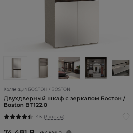
Коллекция БОСТОН / BOSTON
Двухдверный шкаф с зеркалом Бостон /
Boston BT122.0
4.5
(
3 отзыва
)
74 481 ₽
354 666 ₽