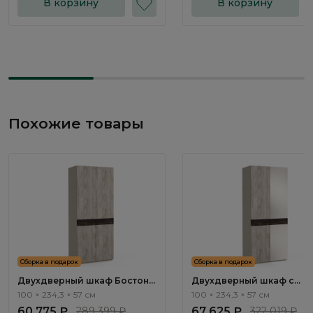
В корзину
В корзину
Похожие товары
Сборка в подарок
Сборка в подарок
Двухдверный шкаф Бостон /
Двухдверный шкаф с
Boston BT121.0
зеркалом Бостон / Bosto
100 × 234,3 × 57 см
100 × 234,3 × 57 см
BT123.0
60 775 ₽
289 399 ₽
67 625 ₽
322 019 ₽