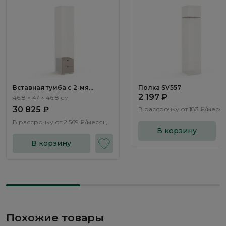
Вставная тумба c 2-мя
Полка SV557
ящиками SV555
2 197 ₽
46,8 × 47 × 46,8 см
30 825 ₽
В рассрочку от
183 ₽/меся
В рассрочку от
2 569 ₽/месяц
В корзину
В корзину
Похожие товары