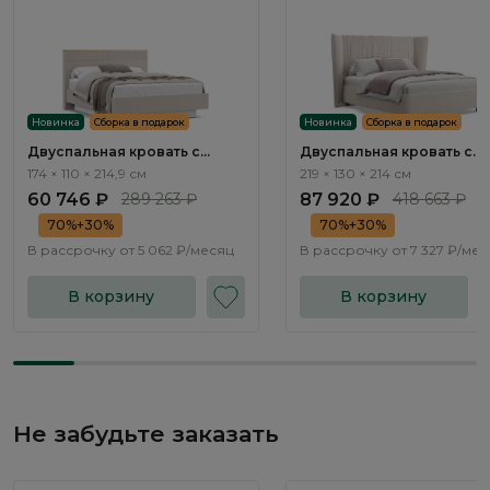
Новинка
Сборка в подарок
Новинка
Сборка в подарок
Двуспальная кровать с
Двуспальная кровать с
подъемным механизмом
подъемным механизмом
174 × 110 × 214,9 см
219 × 130 × 214 см
Тиара / Tiara RT201.2
Плиссе / Plisse NK183.3
60 746 ₽
289 263 ₽
87 920 ₽
418 663 ₽
70%+30%
70%+30%
В рассрочку от
5 062 ₽/месяц
В рассрочку от
7 327 ₽/ме
В корзину
В корзину
Не забудьте заказать