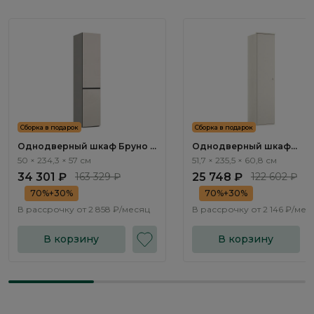
Сборка в подарок
Сборка в подарок
Однодверный шкаф Бруно /
Однодверный шкаф
Bruno BC1112.2
Элеганте / Elegante LE6453
50 × 234,3 × 57 см
51,7 × 235,5 × 60,8 см
34 301 ₽
163 329 ₽
25 748 ₽
122 602 ₽
70%+30%
70%+30%
В рассрочку от
2 858 ₽/месяц
В рассрочку от
2 146 ₽/мес
В корзину
В корзину