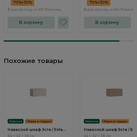
70%+30%
70%+30%
В рассрочку от
317 ₽/месяц
В рассрочку от
84 ₽/месяц
В корзину
В корзину
Похожие товары
Новинка
Сборка в подарок
Новинка
Сборка в подарок
Навесной шкаф Эсте / Este
Навесной шкаф Эсте / Est
SE011.1
SE011.2
64 × 32 × 36 см
64 × 32 × 36 см