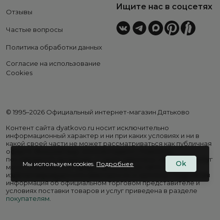
Ищите нас в соцсетях
Отзывы
Частые вопросы
Политика обработки данных
Согласие на использование
Cookies
© 1995–2026 Официальный интернет-магазин Дятьково
Контент сайта dyatkovo.ru носит исключительно
информационный характер и ни при каких условиях и ни в
какой своей части не может рассматриваться как публичная
оферта. Внешний вид, комплектация и стоимость
поставляемой продукции, а также перечень сервисных услуг
Ok
Мы используем cookies.
Подробнее
могут отличаться от представленных на сайте. Цены на
изделия варьируются в зависимости от региона. Подробная
информация об официальном торговом представителе и
условиях поставки товаров и услуг приведена в разделе
покупателям
.