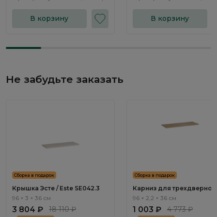
В корзину
В корзину
Не забудьте заказать
Сборка в подарок
Сборка в подарок
Крышка Эсте / Este SE042.3
Карниз для трехдверног
шкафа Эсте / Este SE053.0
96 × 3 × 36 см
96 × 2,2 × 36 см
3 804 ₽
18 110 ₽
1 003 ₽
4 773 ₽