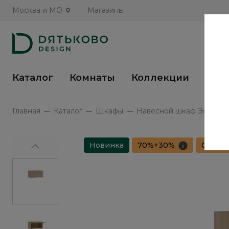
Москва и МО
Магазины
Каталог
Комнаты
Коллекции
Кух
Главная
Каталог
Шкафы
Навесной шкаф Эсте / Es
Новинка
70%+30%
Сборка