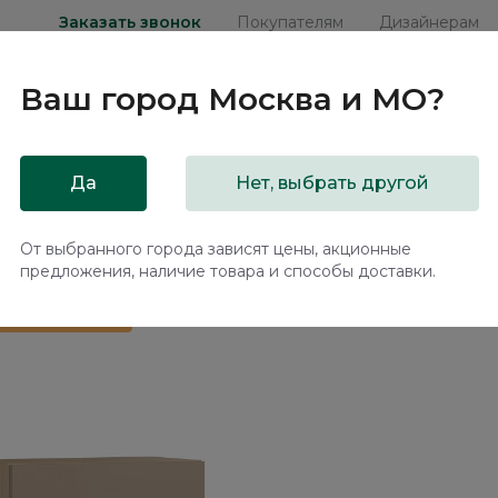
Заказать звонок
Покупателям
Дизайнерам
Ваш город
Москва и МО
?
ни
Мебель на заказ
Распродажа
Акц
Да
Нет, выбрать другой
te SE011.2
От выбранного города зависят цены, акционные
предложения, наличие товара и способы доставки.
 в подарок