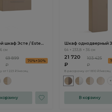
й шкаф Эсте / Este
Шкаф однодверный Э
Este SE101.2
36 см
64 × 233,8 × 36 см
21 720
69 899
103 425
70%+30%
₽
₽
₽
у от
1 223 ₽/месяц
В рассрочку от
1 810 ₽/месяц
+
 корзину
В корзину