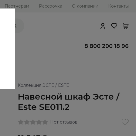
Партнерам
Рассрочка
О компании
Контакты
ии
8 800 200 18 96
Коллекция ЭСТЕ / ESTE
Навесной шкаф Эсте /
Este SE011.2
Нет отзывов