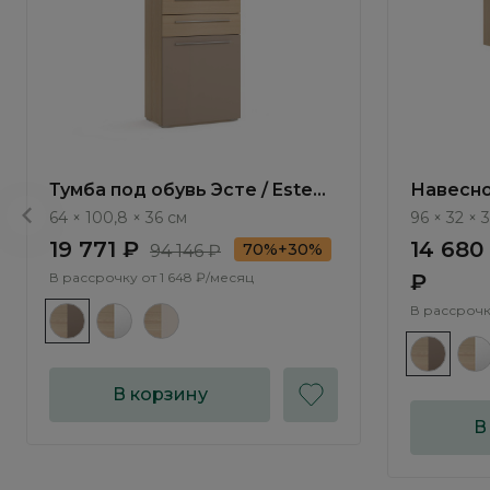
Тумба под обувь Эсте / Este
Навесно
SE001.2
SE006.2
64 × 100,8 × 36 см
96 × 32 × 
19 771 ₽
14 680
70%+30%
94 146 ₽
В рассрочку от
1 648 ₽/месяц
₽
В рассрочк
В корзину
В