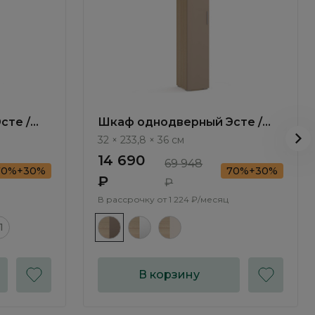
сте /
Шкаф однодверный Эсте /
Este SE105.2
32 × 233,8 × 36 см
14 690
69 948
70%+30%
70%+30%
₽
₽
В рассрочку от
1 224 ₽/месяц
1
В корзину