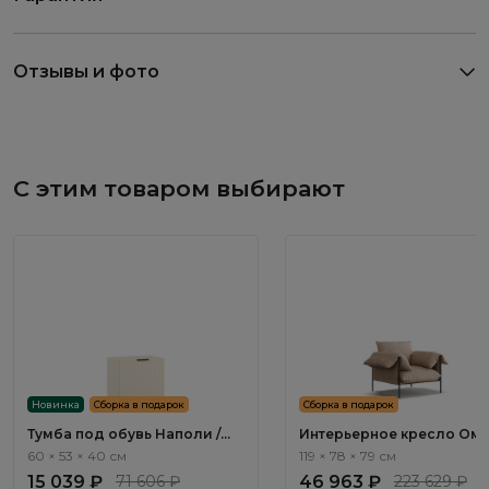
Отзывы и фото
С этим товаром выбирают
Новинка
Сборка в подарок
Сборка в подарок
Тумба под обувь Наполи /
Интерьерное кресло Оми
Napoli NP501.2
Omish ММ104.3
60 × 53 × 40 см
119 × 78 × 79 см
15 039 ₽
71 606 ₽
46 963 ₽
223 629 ₽