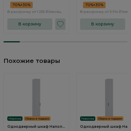
70%+30%
70%+30%
В рассрочку от
1 253 ₽/месяц
В рассрочку от
3 914 ₽/мес
В корзину
В корзину
Похожие товары
Новинка
Сборка в подарок
Новинка
Сборка в подарок
Однодверный шкаф Наполи
Однодверный шкаф Нап
/ Napoli NP541.1
/ Napoli NP542.1