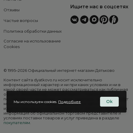
Ищите нас в соцсетях
Отзывы
Частые вопросы
Политика обработки данных
Согласие на использование
Cookies
© 1995–2026 Официальный интернет-магазин Дятьково
Контент сайта dyatkovo.ru носит исключительно
информационный характер и ни при каких условиях и ни в
какой своей части не может рассматриваться как публичная
оферта. Внешний вид, комплектация и стоимость
поставляемой продукции, а также перечень сервисных услуг
Ok
Мы используем cookies.
Подробнее
могут отличаться от представленных на сайте. Цены на
изделия варьируются в зависимости от региона. Подробная
информация об официальном торговом представителе и
условиях поставки товаров и услуг приведена в разделе
покупателям
.