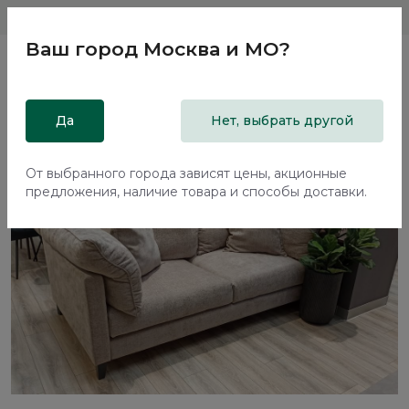
Магазины
Москва и МО
8 800 200 18 96
Ваш город
Москва и МО
?
Главная
Да
Каталог
Распродажа из салонов
Нет, выбрать другой
Прямой диван Токка / Tokka
От выбранного города зависят цены, акционные
предложения, наличие товара и способы доставки.
-85%