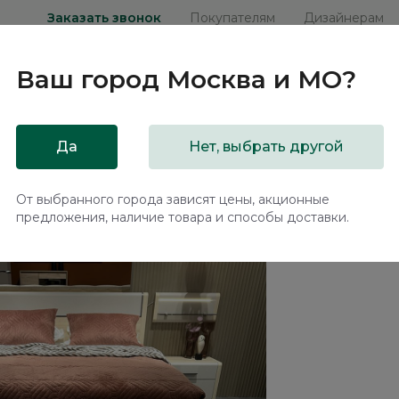
Заказать звонок
Покупателям
Дизайнерам
Ваш город
Москва и МО
?
ни
Мебель на заказ
Распродажа
Акц
Да
Нет, выбрать другой
рнальный Эсте / Este
От выбранного города зависят цены, акционные
предложения, наличие товара и способы доставки.