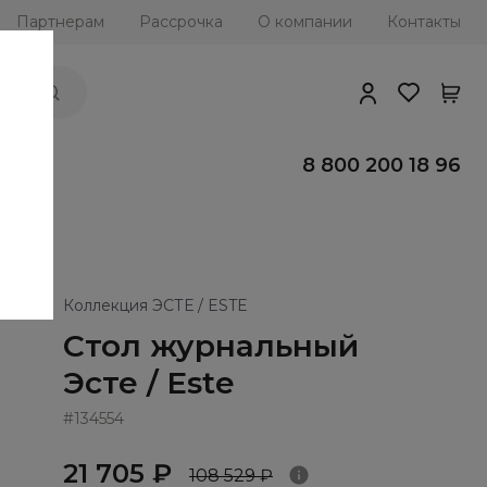
Партнерам
Рассрочка
О компании
Контакты
ии
8 800 200 18 96
Коллекция ЭСТЕ / ESTE
Стол журнальный
Эсте / Este
#134554
21 705 ₽
108 529 ₽