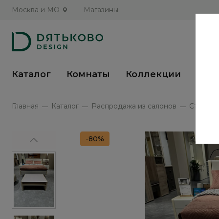
Москва и МО
Магазины
Каталог
Комнаты
Коллекции
Кух
Главная
Каталог
Распродажа из салонов
Стол жу
-80%