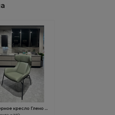
на
рное кресло Глено /