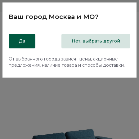
Магазины
Москва и МО
8 800 200 18 96
Ваш город
Москва и МО
?
Главная
Да
Каталог
Мягкая мебель
Нет, выбрать другой
Диваны
Прямой диван Баффин / Baffin ММ113.75 с механизмом
Еврокнижка
От выбранного города зависят цены, акционные
предложения, наличие товара и способы доставки.
70%+30%
Сборка в подарок