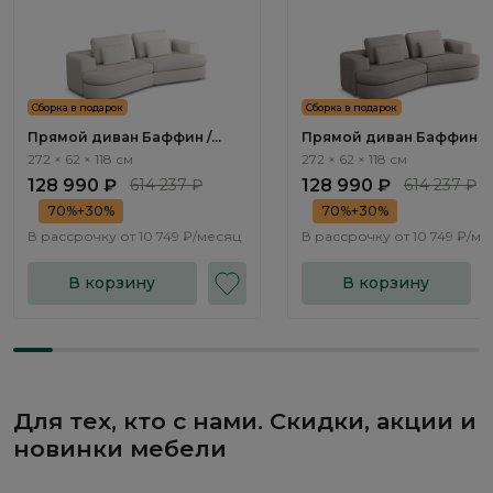
Сборка в подарок
Сборка в подарок
Прямой диван Баффин /
Прямой диван Баффин /
Baffin ММ113.64 с
Baffin ММ113.65 с механи
272 × 62 × 118 см
272 × 62 × 118 см
механизмом Еврокнижка
Еврокнижка
128 990 ₽
614 237 ₽
128 990 ₽
614 237 ₽
70%+30%
70%+30%
В рассрочку от
10 749 ₽/месяц
В рассрочку от
10 749 ₽/ме
В корзину
В корзину
Для тех, кто с нами. Скидки, акции и
новинки мебели