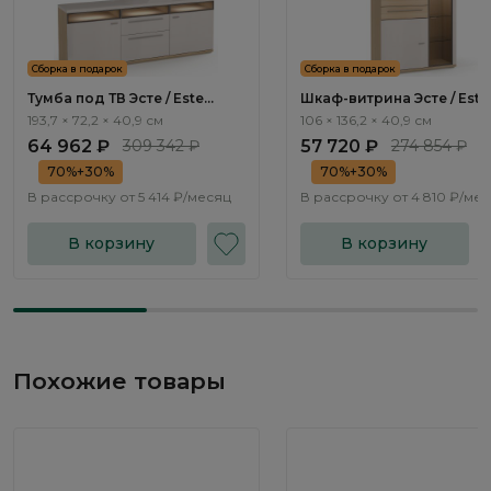
Сборка в подарок
Сборка в подарок
Тумба под ТВ Эсте / Este
Шкаф-витрина Эсте / Este
ST503.0
ST504.5
193,7 × 72,2 × 40,9 см
106 × 136,2 × 40,9 см
64 962 ₽
309 342 ₽
57 720 ₽
274 854 ₽
70%+30%
70%+30%
В рассрочку от
5 414 ₽/месяц
В рассрочку от
4 810 ₽/ме
В корзину
В корзину
Похожие товары