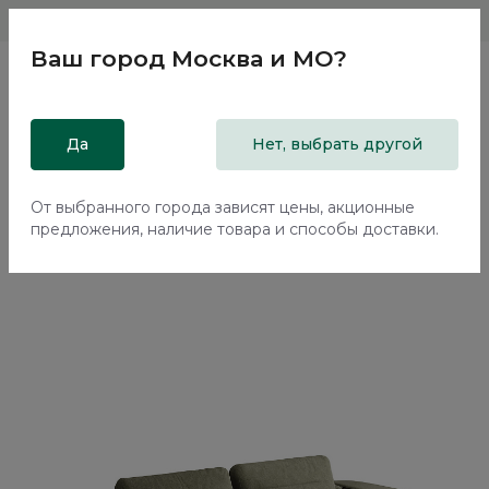
Магазины
Москва и МО
8 800 200 18 96
Ваш город
Москва и МО
?
Главная
Да
Каталог
Мягкая мебель
Нет, выбрать другой
Диваны
Прямой диван Баффин / Baffin ММ113.67 с механизмом
Еврокнижка
От выбранного города зависят цены, акционные
предложения, наличие товара и способы доставки.
70%+30%
Сборка в подарок