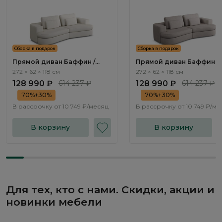
Сборка в подарок
Сборка в подарок
Прямой диван Баффин /
Прямой диван Баффин /
Baffin ММ113.64 с
Baffin ММ113.65 с механи
272 × 62 × 118 см
272 × 62 × 118 см
механизмом Еврокнижка
Еврокнижка
128 990 ₽
614 237 ₽
128 990 ₽
614 237 ₽
70%+30%
70%+30%
В рассрочку от
10 749 ₽/месяц
В рассрочку от
10 749 ₽/ме
В корзину
В корзину
Для тех, кто с нами. Скидки, акции и
новинки мебели