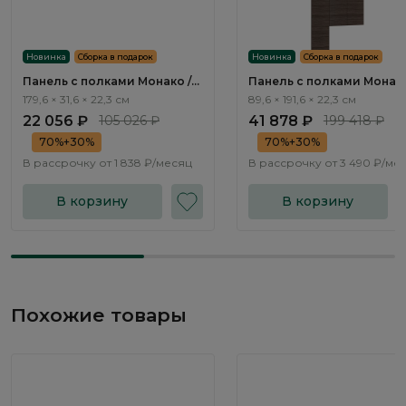
Новинка
Сборка в подарок
Новинка
Сборка в подарок
Панель с полками Монако /
Панель с полками Монако
Monako MN636.3
Monako MN631.3
179,6 × 31,6 × 22,3 см
89,6 × 191,6 × 22,3 см
22 056 ₽
105 026 ₽
41 878 ₽
199 418 ₽
70%+30%
70%+30%
В рассрочку от
1 838 ₽/месяц
В рассрочку от
3 490 ₽/ме
В корзину
В корзину
Похожие товары