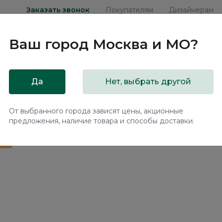
Заказать звонок
Покупателям
Дизайнерам
Ваш город
Москва и МО
?
ни
Мебель на заказ
Распродажа
Акц
Да
Нет, выбрать другой
й диван Баффин / Baffin ММ113.57 с механизмом Еврокнижка
От выбранного города зависят цены, акционные
предложения, наличие товара и способы доставки.