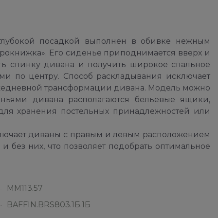
лубокой посадкой выполнен в обивке нежным
окнижка». Его сиденье приподнимается вверх и
ть спинку дивана и получить широкое спальное
ми по центру. Способ раскладывания исключает
жедневной трансформации дивана. Модель можно
еньями дивана располагаются бельевые ящики,
для хранения постельных принадлежностей или
лючает диваны с правым и левым расположением
и без них, что позволяет подобрать оптимальное
ММ113.57
BAFFIN.BRS803.1Б.1Б