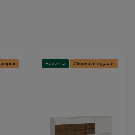
одарок
Новинка
Сборка в подарок