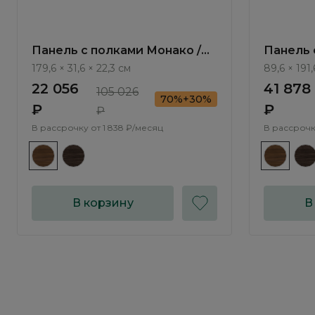
Панель с полками Монако /
Панель 
Monako MN636.1
Monako 
179,6 × 31,6 × 22,3 см
89,6 × 191,
22 056
41 878
105 026
70%+30%
₽
₽
₽
В рассрочку от
1 838 ₽/месяц
В рассрочк
В корзину
В