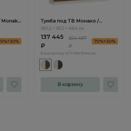
/ Monako
Тумба под ТВ Монако /
Monako MN502.1
180,2 × 59,2 × 49,4 см
137 445
654 497
70%+30%
70%+30%
₽
₽
В рассрочку от
11 454 ₽/месяц
В корзину