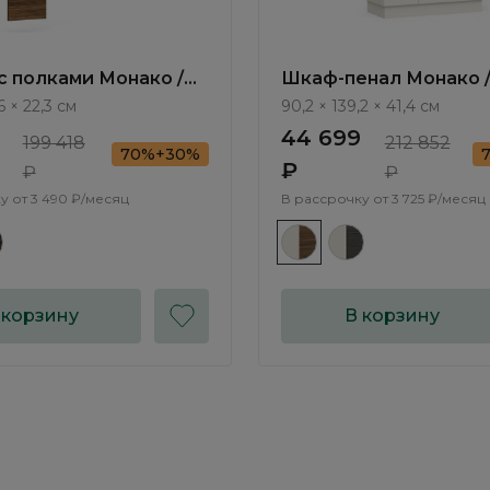
с полками Монако /
Шкаф-пенал Монако 
MN631.1
MN601.1
6 × 22,3 см
90,2 × 139,2 × 41,4 см
44 699
199 418
212 852
70%+30%
₽
₽
₽
у от
3 490 ₽/месяц
В рассрочку от
3 725 ₽/месяц
 корзину
В корзину