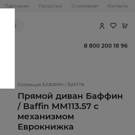
Партнерам
Рассрочка
О компании
Контакты
ии
8 800 200 18 96
Коллекция БАФФИН / BAFFIN
Прямой диван Баффин
/ Baffin ММ113.57 с
механизмом
Еврокнижка