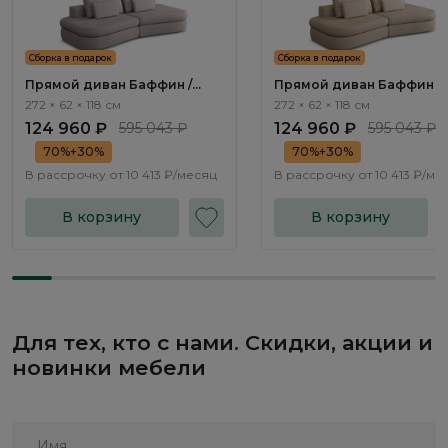
Сборка в подарок
Сборка в подарок
Прямой диван Баффин /
Прямой диван Баффин /
Baffin ММ113.45 с механизмом
Baffin ММ113.46 с
272 × 62 × 118 см
272 × 62 × 118 см
Еврокнижка
механизмом Еврокнижка
124 960 ₽
595 043 ₽
124 960 ₽
595 043 ₽
70%+30%
70%+30%
В рассрочку от
10 413 ₽/месяц
В рассрочку от
10 413 ₽/ме
В корзину
В корзину
Для тех, кто с нами. Скидки, акции и
новинки мебели