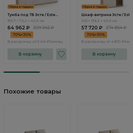
Сборка в подарок
Сборка в подарок
Тумба под ТВ Эсте / Este
Шкаф-витрина Эсте / Este
ST503.0
ST504.5
193,7 × 72,2 × 40,9 см
106 × 136,2 × 40,9 см
64 962 ₽
309 342 ₽
57 720 ₽
274 854 ₽
70%+30%
70%+30%
В рассрочку от
5 414 ₽/месяц
В рассрочку от
4 810 ₽/ме
В корзину
В корзину
Похожие товары