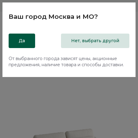
Магазины
Москва и МО
8 800 200 18 96
Ваш город
Москва и МО
?
Главная
Да
Каталог
Мягкая мебель
Нет, выбрать другой
Диваны
Прямой диван Баффин / Baffin ММ113.44 с механизмом
Еврокнижка
От выбранного города зависят цены, акционные
предложения, наличие товара и способы доставки.
70%+30%
Сборка в подарок